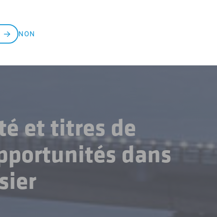
NON
té et titres de
opportunités dans
sier