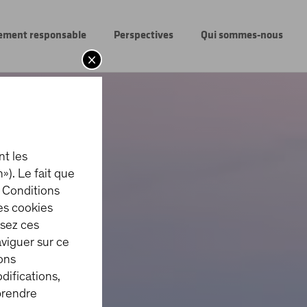
sement responsable
Perspectives
Qui sommes-nous
nt les
n»). Le fait que
s Conditions
des cookies
usez ces
aviguer sur ce
ons
odifications,
prendre