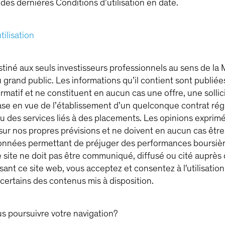
es dernières Conditions d’utilisation en date.
tilisation
stiné aux seuls investisseurs professionnels au sens de la MiF
 grand public. Les informations qu’il contient sont publiées
matif et ne constituent en aucun cas une offre, une sollic
se en vue de l’établissement d’un quelconque contrat rég
u des services liés à des placements. Les opinions exprimé
sur nos propres prévisions et ne doivent en aucun cas êtr
nées permettant de préjuger des performances boursière
 site ne doit pas être communiqué, diffusé ou cité auprès
lisant ce site web, vous acceptez et consentez à l'utilisatio
certains des contenus mis à disposition.
s poursuivre votre navigation?