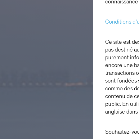
connaissance d
Conditions d’u
Ce site est de
pas destiné au
purement infor
encore une ba
transactions o
sont fondées 
comme des don
contenu de ce
public. En uti
anglaise dans 
Souhaitez-vou