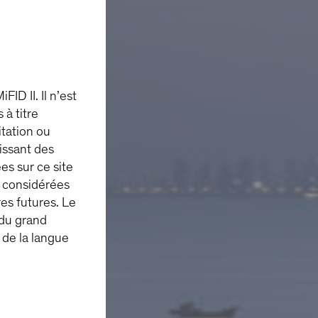
ID II. Il n’est
 à titre
itation ou
issant des
es sur ce site
e considérées
s futures. Le
 du grand
n de la langue