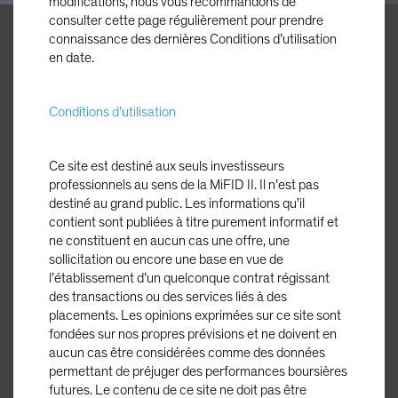
modifications, nous vous recommandons de
consulter cette page régulièrement pour prendre
connaissance des dernières Conditions d’utilisation
Inigo Fraser Jenkins
en date.
Investment Strategist
Conditions d’utilisation
Les fonds du marché monétaire ont sans
conteste constitué la classe d’actifs la plus
Ce site est destiné aux seuls investisseurs
prisée en 2024, avec plus de 570 milliards
professionnels au sens de la MiFID II. Il n’est pas
destiné au grand public. Les informations qu’il
USD de capitaux entrants. Les perspectives
contient sont publiées à titre purement informatif et
d’investissement à long terme rebattent-
ne constituent en aucun cas une offre, une
elles les cartes ?
sollicitation ou encore une base en vue de
l’établissement d’un quelconque contrat régissant
des transactions ou des services liés à des
placements. Les opinions exprimées sur ce site sont
fondées sur nos propres prévisions et ne doivent en
Au 11 septembre 2024 Source : EPFR
aucun cas être considérées comme des données
permettant de préjuger des performances boursières
futures. Le contenu de ce site ne doit pas être