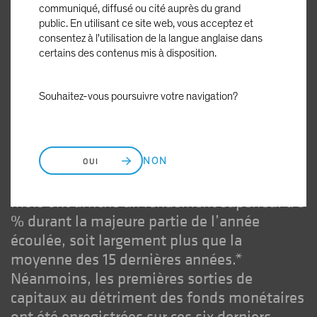
communiqué, diffusé ou cité auprès du grand
La popularité des marchés
public. En utilisant ce site web, vous acceptez et
consentez à l'utilisation de la langue anglaise dans
monétaires, tout sauf
certains des contenus mis à disposition.
surprenante
Souhaitez-vous poursuivre votre navigation?
Ces derniers temps, les investisseurs ont
enfin pu obtenir un rendement décent sur
leurs liquidités, après de nombreuses
années d’une politique de taux d’intérêt
OUI
NON
nuls. Les bons du Trésor américain à trois
mois ont affiché un rendement supérieur à 5
% durant la majeure partie de l’année
écoulée, soit largement plus que la
moyenne des 15 dernières années.*
Néanmoins, les premières sorties de
capitaux au détriment des fonds monétaires