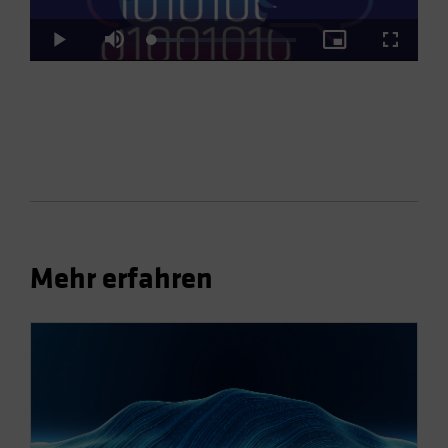
Loaded
:
Play
Mute
Picture-
Fullscre
22.22%
in-
Picture
Video
Mehr erfahren