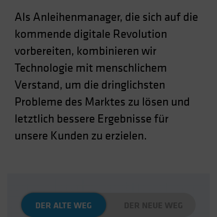
Spain
Als Anleihenmanager, die sich auf die
Sweden
kommende digitale Revolution
Switzerland
vorbereiten, kombinieren wir
Taiwan - 台灣
Technologie mit menschlichem
UK
Verstand, um die dringlichsten
United States (US Citizens)
Probleme des Marktes zu lösen und
US (Non-US Citizens/NRC)
letztlich bessere Ergebnisse für
unsere Kunden zu erzielen.