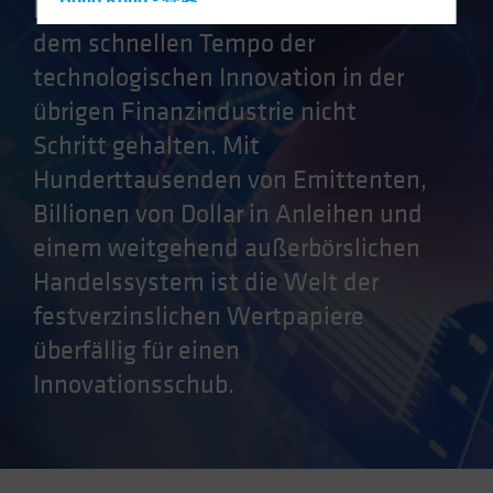
Hong Kong - 香港
Festverzinsliche Anlagen haben mit
Hungary
dem schnellen Tempo der
Iceland
technologischen Innovation in der
Italy - Italia
übrigen Finanzindustrie nicht
Japan - 日本
Schritt gehalten. Mit
Latin America
Hunderttausenden von Emittenten,
Luxembourg and Other EMEA
Billionen von Dollar in Anleihen und
Netherlands
einem weitgehend außerbörslichen
New Zealand
Handelssystem ist die Welt der
Norway
festverzinslichen Wertpapiere
Other Asia-Pacific
überfällig für einen
Poland
Innovationsschub.
Portugal
Singapore
South Korea - 대한민국