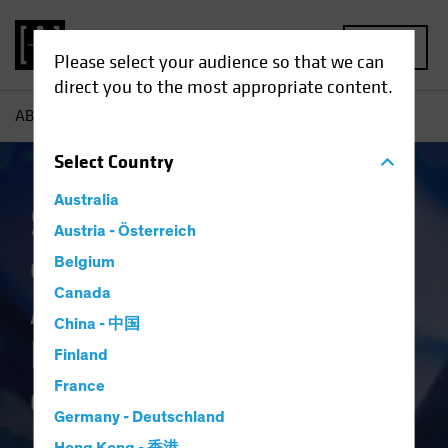
MENU
Please select your audience so that we can
direct you to the most appropriate content.
AB
Kompetenzen | Anleihen-Investment wird digital
Select
Country
Australia
Schneller, smarter,
Austria - Österreich
effizienter:
Belgium
Canada
Anleihen-
China - 中国
Investment wird
Finland
digital
France
Germany - Deutschland