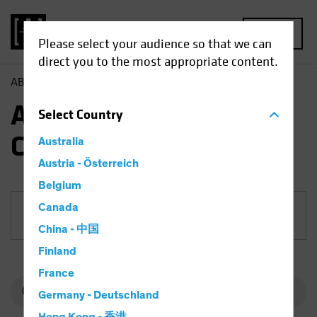
MENU
Please select your audience so that we can
direct you to the most appropriate content.
AB
Fonds
Aktien | AB US Small and Mid-Cap Portfolio
AB US Small and Mid-
Select
Country
Cap Portfolio
Australia
Austria - Österreich
Belgium
Canada
Anteilklasse
China - 中国
Finland
France
Germany - Deutschland