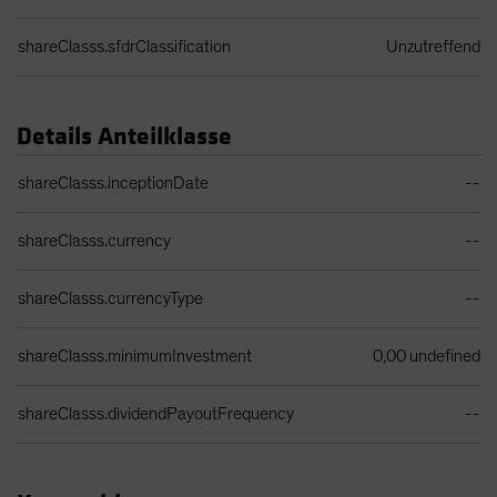
shareClasss.sfdrClassification
Unzutreffend
Details Anteilklasse
Share Class Details Table
shareClasss.inceptionDate
--
shareClasss.currency
--
shareClasss.currencyType
--
shareClasss.minimumInvestment
0,00 undefined
shareClasss.dividendPayoutFrequency
--