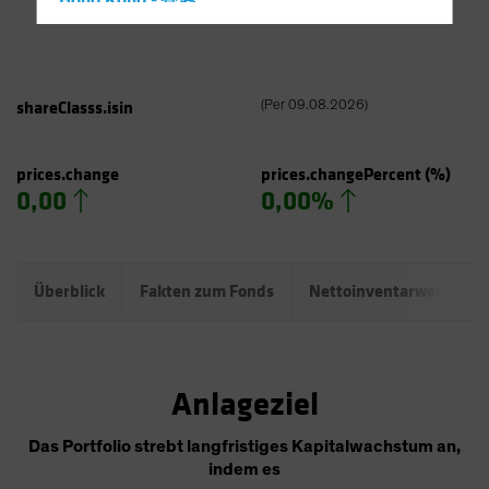
Hong Kong - 香港
Hungary
Iceland
Italy - Italia
shareClasss.isin
(
Per
09.08.2026
)
Japan - 日本
Latin America
prices.change
prices.changePercent
(%)
0,00
0,00%
Luxembourg and Other EMEA
Netherlands
New Zealand
Überblick
Fakten zum Fonds
Nettoinventarwert und
Norway
Other Asia-Pacific
Poland
Anlageziel
Portugal
Singapore
Das Portfolio strebt langfristiges Kapitalwachstum an,
indem es
South Korea - 대한민국