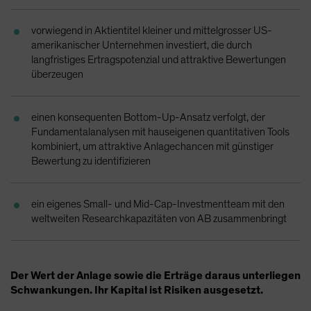
Spain
vorwiegend in Aktientitel kleiner und mittelgrosser US-
Sweden
amerikanischer Unternehmen investiert, die durch
Switzerland
langfristiges Ertragspotenzial und attraktive Bewertungen
überzeugen
Taiwan - 台灣
UK
einen konsequenten Bottom-Up-Ansatz verfolgt, der
United States (US Citizens)
Fundamentalanalysen mit hauseigenen quantitativen Tools
US (Non-US Citizens/NRC)
kombiniert, um attraktive Anlagechancen mit günstiger
Bewertung zu identifizieren
ein eigenes Small- und Mid-Cap-Investmentteam mit den
weltweiten Researchkapazitäten von AB zusammenbringt
Der Wert der Anlage sowie die Erträge daraus unterliegen
Schwankungen. Ihr Kapital ist Risiken ausgesetzt.