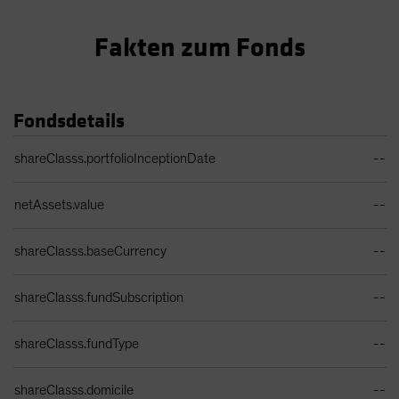
Fakten zum Fonds
Fondsdetails
Portfolio Details Table
shareClasss.portfolioInceptionDate
--
netAssets.value
--
shareClasss.baseCurrency
--
shareClasss.fundSubscription
--
shareClasss.fundType
--
shareClasss.domicile
--