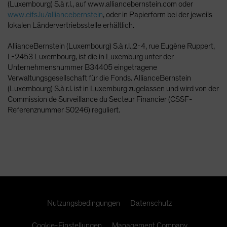
(Luxembourg) S.à r.l., auf www.alliancebernstein.com oder
www.eifs.lu/alliancebernstein
, oder in Papierform bei der jeweils
lokalen Ländervertriebsstelle erhältlich.
AllianceBernstein (Luxembourg) S.à r.l.,2-4, rue Eugène Ruppert,
L-2453 Luxembourg, ist die in Luxemburg unter der
Unternehmensnummer B34405 eingetragene
Verwaltungsgesellschaft für die Fonds. AllianceBernstein
(Luxembourg) S.à r.l. ist in Luxemburg zugelassen und wird von der
Commission de Surveillance du Secteur Financier (CSSF-
Referenznummer S0246) reguliert.
Nutzungsbedingungen
Datenschutz
Cookie-Einstellungen
Management Company