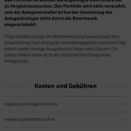
Das Portfolio verwendet die angezeigte Benchmark nur
zu Vergleichszwecken. Das Portfolio wird aktiv verwaltet,
und der Anlageverwalter ist bei der Umsetzung der
Anlagestrategie nicht durch die Benchmark
eingeschränkt.
Obige Abbildung zeigt die Wertentwicklung basierend auf dem
Gesamtertrag nach Abzug der Verwaltungsgebühr, berücksichtigt
jedoch weder etwaige Ausgabeaufschläge noch Steuern. Die
Zahlen stellen daher nicht den tatsächlichen Ertrag eines
Anlegers dar.
Kosten und Gebühren
Ongoing Sales Charges Table
expenses.managementFees
--
expenses.performanceFee
--