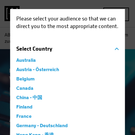
MENU
Please select your audience so that we can
direct you to the most appropriate content.
AB
Einblicke
Investment
Ein breiteres Instrumentarium
zur Absicherung bei Multi-Asset-Income
Select
Country
Australia
Einkommen
Austria - Österreich
Vermögensaufteilung
Volatilität
Multi-Asset
Blog
Belgium
Ein breiteres
Canada
China - 中国
Instrumentarium zur
Finland
Absicherung bei
France
Germany - Deutschland
Multi-Asset-Income