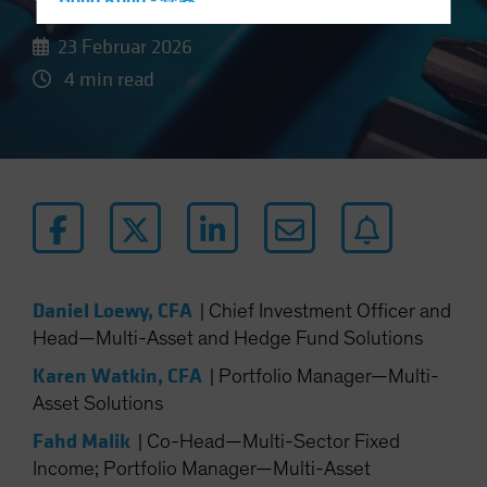
Hong Kong - 香港
Hungary
23 Februar 2026
Iceland
4 min read
Italy - Italia
Japan - 日本
Latin America
Luxembourg and Other EMEA
Netherlands
New Zealand
Norway
Daniel Loewy, CFA
|
Chief Investment Officer and
Head—Multi-Asset and Hedge Fund Solutions
Other Asia-Pacific
Poland
Karen Watkin, CFA
|
Portfolio Manager—Multi-
Asset Solutions
Portugal
Fahd Malik
Singapore
|
Co-Head—Multi-Sector Fixed
Income; Portfolio Manager—Multi-Asset
South Korea - 대한민국