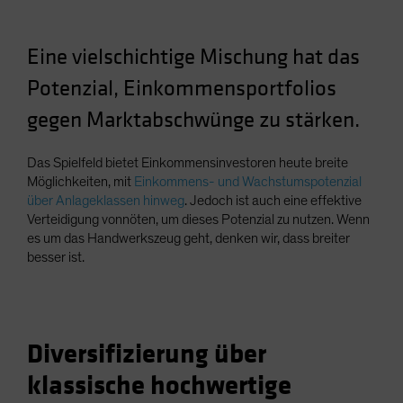
Spain
Sweden
Eine vielschichtige Mischung hat das
Switzerland
Potenzial, Einkommensportfolios
Taiwan - 台灣
gegen Marktabschwünge zu stärken.
UK
United States (US Citizens)
Das Spielfeld bietet Einkommensinvestoren heute breite
Möglichkeiten, mit
Einkommens- und Wachstumspotenzial
US (Non-US Citizens/NRC)
über Anlageklassen hinweg
. Jedoch ist auch eine effektive
Verteidigung vonnöten, um dieses Potenzial zu nutzen. Wenn
es um das Handwerkszeug geht, denken wir, dass breiter
besser ist.
Diversifizierung über
klassische hochwertige