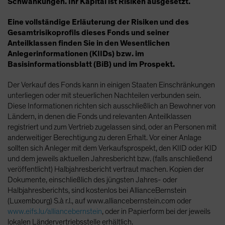
Schwankungen. Ihr Kapital ist Risiken ausgesetzt.
Eine vollständige Erläuterung der Risiken und des
Gesamtrisikoprofils dieses Fonds und seiner
Anteilklassen finden Sie in den Wesentlichen
Anlegerinformationen (KIIDs) bzw. im
Basisinformationsblatt (BiB) und im Prospekt.
Der Verkauf des Fonds kann in einigen Staaten Einschränkungen
unterliegen oder mit steuerlichen Nachteilen verbunden sein.
Diese Informationen richten sich ausschließlich an Bewohner von
Ländern, in denen die Fonds und relevanten Anteilklassen
registriert und zum Vertrieb zugelassen sind, oder an Personen mit
anderweitiger Berechtigung zu deren Erhalt. Vor einer Anlage
sollten sich Anleger mit dem Verkaufsprospekt, den KIID oder KID
und dem jeweils aktuellen Jahresbericht bzw. (falls anschließend
veröffentlicht) Halbjahresbericht vertraut machen. Kopien der
Dokumente, einschließlich des jüngsten Jahres- oder
Halbjahresberichts, sind kostenlos bei AllianceBernstein
(Luxembourg) S.à r.l., auf www.alliancebernstein.com oder
www.eifs.lu/alliancebernstein
, oder in Papierform bei der jeweils
lokalen Ländervertriebsstelle erhältlich.