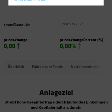
Hong Kong - 香港
Hungary
Iceland
Italy - Italia
shareClasss.isin
(
Per
07.08.2026
)
Japan - 日本
Latin America
prices.change
prices.changePercent
(%)
0,00
0,00%
Luxembourg and Other EMEA
Netherlands
New Zealand
Überblick
Fakten zum Fonds
Nettoinventarwert und
Norway
Other Asia-Pacific
Poland
Anlageziel
Portugal
Singapore
Strebt hohe Gesamterträge durch laufendes Einkommen
und Kapitalerhalt an, durch:
South Korea - 대한민국