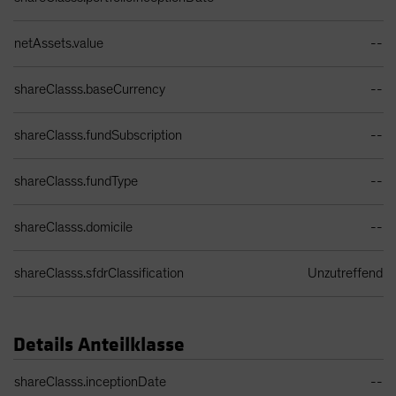
netAssets.value
--
shareClasss.baseCurrency
--
shareClasss.fundSubscription
--
shareClasss.fundType
--
shareClasss.domicile
--
shareClasss.sfdrClassification
Unzutreffend
Details Anteilklasse
Share Class Details Table
shareClasss.inceptionDate
--