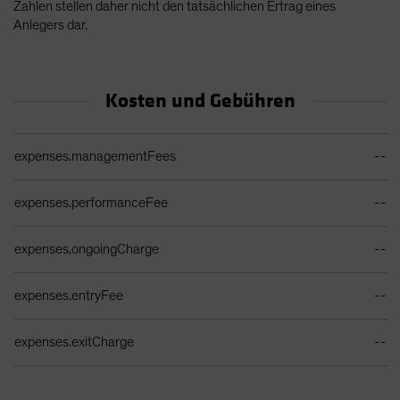
Zahlen stellen daher nicht den tatsächlichen Ertrag eines
Anlegers dar.
Kosten und Gebühren
Ongoing Sales Charges Table
expenses.managementFees
--
expenses.performanceFee
--
expenses.ongoingCharge
--
expenses.entryFee
--
expenses.exitCharge
--