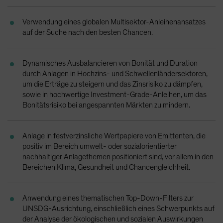
Spain
Verwendung eines globalen Multisektor-Anleihenansatzes
Sweden
auf der Suche nach den besten Chancen.
Switzerland
Taiwan - 台灣
Dynamisches Ausbalancieren von Bonität und Duration
UK
durch Anlagen in Hochzins- und Schwellenländersektoren,
um die Erträge zu steigern und das Zinsrisiko zu dämpfen,
United States (US Citizens)
sowie in hochwertige Investment-Grade-Anleihen, um das
US (Non-US Citizens/NRC)
Bonitätsrisiko bei angespannten Märkten zu mindern.
Anlage in festverzinsliche Wertpapiere von Emittenten, die
positiv im Bereich umwelt- oder sozialorientierter
nachhaltiger Anlagethemen positioniert sind, vor allem in den
Bereichen Klima, Gesundheit und Chancengleichheit.
Anwendung eines thematischen Top-Down-Filters zur
UNSDG-Ausrichtung, einschließlich eines Schwerpunkts auf
der Analyse der ökologischen und sozialen Auswirkungen