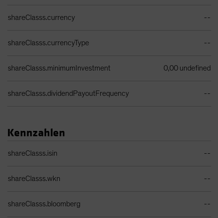
shareClasss.currency
--
shareClasss.currencyType
--
shareClasss.minimumInvestment
0,00 undefined
shareClasss.dividendPayoutFrequency
--
Kennzahlen
Identifiers Table
shareClasss.isin
--
shareClasss.wkn
--
shareClasss.bloomberg
--