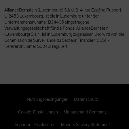
AllianceBernstein (Luxembourg) S.à r.l.,2-4, rue Eugène Ruppert,
L-2453 Luxembourg, ist die in Luxemburg unter der
Unternehmensnummer B34405 eingetragene
Verwaltungsgesellschaft für die Fonds. AllianceBernstein
(Luxembourg) S.à r.l. ist in Luxemburg zugelassen und wird von der
Commission de Surveillance du Secteur Financier (CSSF-
Referenznummer S0246) reguliert.
Nutzungsbedingungen
Datenschutz
Cookie-Einstellungen
Management Company
Important Disclosures
Modern Slavery Statement