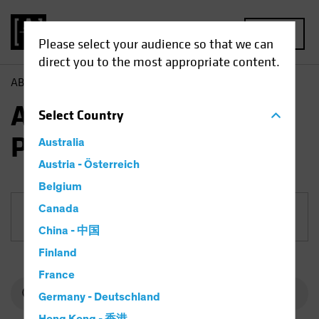
MENU
Please select your audience so that we can
direct you to the most appropriate content.
AB
Fonds
Anleihen | AB Sustainable Income Portfolio
AB Sustainable Income
Select
Country
Portfolio
Australia
Austria - Österreich
Belgium
Canada
Anteilklasse
China - 中国
Finland
France
Germany - Deutschland