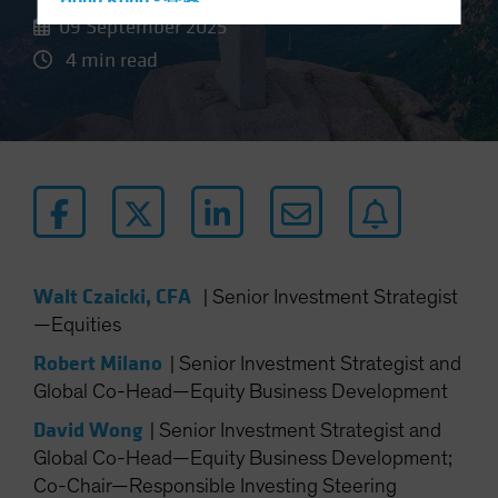
Hong Kong - 香港
09 September 2025
Hungary
4 min read
Iceland
Italy - Italia
Japan - 日本
Latin America
Luxembourg and Other EMEA
Netherlands
New Zealand
Walt Czaicki, CFA
|
Senior Investment Strategist
Norway
—Equities
Other Asia-Pacific
Robert Milano
|
Senior Investment Strategist and
Poland
Global Co-Head—Equity Business Development
Portugal
David Wong
|
Senior Investment Strategist and
Singapore
Global Co-Head—Equity Business Development;
South Korea - 대한민국
Co-Chair—Responsible Investing Steering