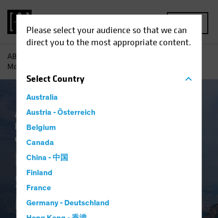
MENU
Please select your audience so that we can
direct you to the most appropriate content.
AB
Einblicke
Investment
Die Glorreichen Sieben: Kein
Monolith mehr
Select
Country
Australia
Aktiv und Passiv
Austria - Österreich
Handelskriege
Künstliche Intelligenz (KI)
Technologie
Belgium
und Innovation
Aktien
Blog
Canada
Die Glorreichen
China - 中国
Finland
Sieben: Kein
France
Monolith mehr
Germany - Deutschland