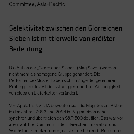
Committee, Asia-Pacific
Spain
Sweden
Switzerland
Selektivität zwischen den Glorreichen
Taiwan - 台灣
Sieben ist mittlerweile von größter
UK
Bedeutung.
United States (US Citizens)
US (Non-US Citizens/NRC)
Die Aktien der „Glorreichen Sieben“ (Mag Seven) werden
nicht mehr als homogene Gruppe gehandelt. Die
Performance-Muster haben sich im Zuge der genaueren
Prüfung ihrer Investitionsstrategien und ihrer Abhängigkeit
von globalen Lieferketten verändert.
Von Apple bis NVIDIA bewegten sich die Mag-Seven-Aktien
in den Jahren 2023 und 2024 im Allgemeinen nahezu
synchron und übertrafen den S&P 500 deutlich. Das war vor
allem auf ihre Dominanz in den Bereichen Innovation und
Wachstum zurückzuführen, da sie eine führende Rolle in der