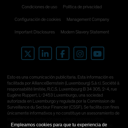
Condiciones de uso
Política de privacidad
Configuración de cookies
Management Company
Important Disclosures
Modern Slavery Statement
Esto es una comunicación publicitaria. Esta información es
facilitada por AllianceBernstein (Luxembourg) S.à r.l. Société à
responsabilité limitée, R.C.S. Luxembourg B 34 305, 2-4, rue
Eugène Ruppert, L-2453 Luxemburgo, una sociedad
autorizada en Luxemburgo y regulada por la Commission de
Surveillance du Secteur Financier (CSSF). Se facilita con fines
únicamente informativos y no constituye un asesoramiento de
inversión o una invitación para adquirir valores u otras
Empleamos cookies para que tu experiencia de
inversiones. Las perspectivas y opiniones manifestadas se