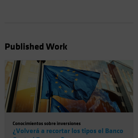
Spain
Sweden
Switzerland
Taiwan - 台灣
UK
Published Work
United States (US Citizens)
US (Non-US Citizens/NRC)
Conocimientos sobre inversiones
¿Volverá a recortar los tipos el Banco