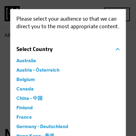
MENU
Please select your audience so that we can
direct you to the most appropriate content.
AB
Nicholas Sanders
Select
Country
Australia
Austria - Österreich
Belgium
Canada
China - 中国
Finland
France
Germany - Deutschland
Nicholas Sanders, CFA