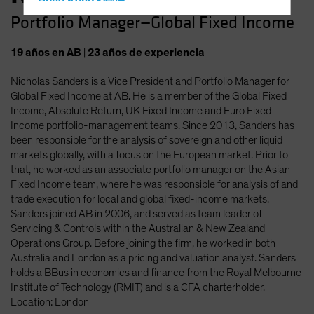
Hong Kong - 香港
Portfolio Manager—Global Fixed Income
Hungary
Iceland
19
años
en AB
|
23
años
de experiencia
Italy - Italia
Nicholas Sanders is a Vice President and Portfolio Manager for
Japan - 日本
Global Fixed Income at AB. He is a member of the Global Fixed
Latin America
Income, Absolute Return, UK Fixed Income and Euro Fixed
Income portfolio-management teams. Since 2013, Sanders has
Luxembourg and Other EMEA
been responsible for the analysis of sovereign and other liquid
Netherlands
markets globally, with a focus on the European market. Prior to
that, he worked as an associate portfolio manager on the Asian
New Zealand
Fixed Income team, where he was responsible for analysis of and
Norway
trade execution for local and global fixed-income markets.
Sanders joined AB in 2006, and served as team leader of
Other Asia-Pacific
Servicing & Controls within the Australian & New Zealand
Poland
Operations Group. Before joining the firm, he worked in both
Australia and London as a pricing and valuation analyst. Sanders
Portugal
holds a BBus in economics and finance from the Royal Melbourne
Singapore
Institute of Technology (RMIT) and is a CFA charterholder.
Location: London
South Korea - 대한민국