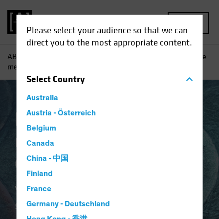
MENU
Please select your audience so that we can
direct you to the most appropriate content.
AB
Capabilities | Emerging Market Solutions
Renta fija de
mercados emergentes
Select
Country
Australia
Renta fija de
Austria - Österreich
Belgium
mercados
Canada
emergentes
China - 中国
Finland
Yields atractivos, fundamentos
France
sólidos y una amplia gama de
Germany - Deutschland