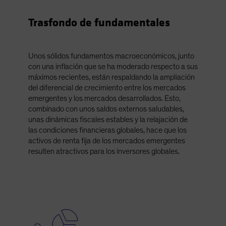
Spain
Trasfondo de fundamentales
Sweden
Switzerland
Taiwan - 台灣
Unos sólidos fundamentos macroeconómicos, junto
con una inflación que se ha moderado respecto a sus
UK
máximos recientes, están respaldando la ampliación
United States (US Citizens)
del diferencial de crecimiento entre los mercados
emergentes y los mercados desarrollados. Esto,
US (Non-US Citizens/NRC)
combinado con unos saldos externos saludables,
unas dinámicas fiscales estables y la relajación de
las condiciones financieras globales, hace que los
activos de renta fija de los mercados emergentes
resulten atractivos para los inversores globales.