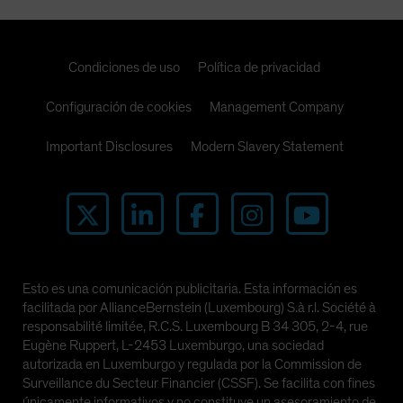
Condiciones de uso
Política de privacidad
Configuración de cookies
Management Company
Important Disclosures
Modern Slavery Statement
Esto es una comunicación publicitaria. Esta información es
facilitada por AllianceBernstein (Luxembourg) S.à r.l. Société à
responsabilité limitée, R.C.S. Luxembourg B 34 305, 2-4, rue
Eugène Ruppert, L-2453 Luxemburgo, una sociedad
autorizada en Luxemburgo y regulada por la Commission de
Surveillance du Secteur Financier (CSSF). Se facilita con fines
únicamente informativos y no constituye un asesoramiento de