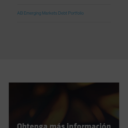
AB Emerging Markets Debt Portfolio
Obtenga más información