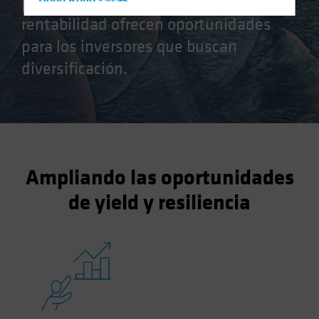
países y factores que impulsan la
Hong Kong - 香港
rentabilidad ofrecen oportunidades
Hungary
para los inversores que buscan
Iceland
diversificación.
Italy - Italia
Japan - 日本
Latin America
Luxembourg and Other EMEA
Netherlands
Ampliando las oportunidades
New Zealand
de yield y resiliencia
Norway
Other Asia-Pacific
Poland
Portugal
Singapore
South Korea - 대한민국