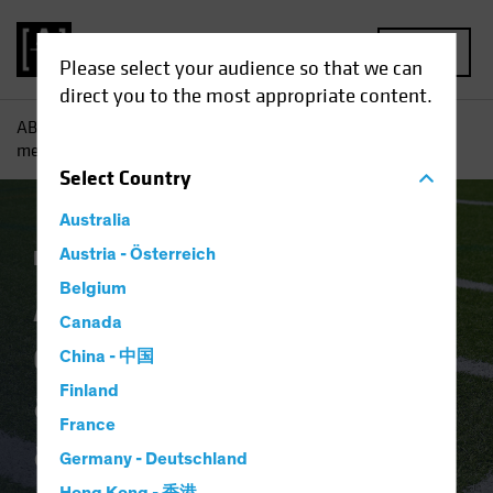
MENU
Please select your audience so that we can
direct you to the most appropriate content.
AB
Perspectivas
Perspectivas económicas
A pesar del
mensaje de la Fed, quedarse al margen es arriesgado
Select
Country
Australia
Economía
Austria - Österreich
Renta fija
Blog
Belgium
A pesar del mensaje
Canada
de la Fed, quedarse
China - 中国
al margen es
Finland
France
arriesgado
Germany - Deutschland