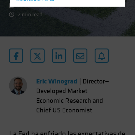
Hong Kong - 香港
06 febrero 2024
Hungary
2 min read
Iceland
Italy - Italia
Japan - 日本
Latin America
Luxembourg and Other EMEA
Netherlands
New Zealand
Eric Winograd
|
Director—
Norway
Developed Market
Other Asia-Pacific
Economic Research and
Poland
Chief US Economist
Portugal
Singapore
South Korea - 대한민국
La Fed ha enfriado las expectativas de