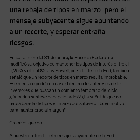
Spain
una rebaja de tipos en marzo, pero el
Sweden
mensaje subyacente sigue apuntando
Switzerland
a un recorte, y esperar entraña
Taiwan - 台灣
riesgos.
UK
United States (US Citizens)
En su reunión del 31 de enero, la Reserva Federal no
US (Non-US Citizens/NRC)
modificó su objetivo de mantener los tipos de interés entre el
5,25% y el 5,50%. Jay Powell, presidente de la Fed, también
señaló que un recorte de tipos en marzo resulta improbable.
Ese mensaje podría no casar bien con los intereses de los
inversores que buscan un comienzo temprano del ciclo.
¿Deberían sentirse decepcionados? ¿La señal de que no
habrá bajada de tipos en marzo constituye un buen motivo
para mantenerse al margen?
Creemos que no.
A nuestro entender, el mensaje subyacente de la Fed