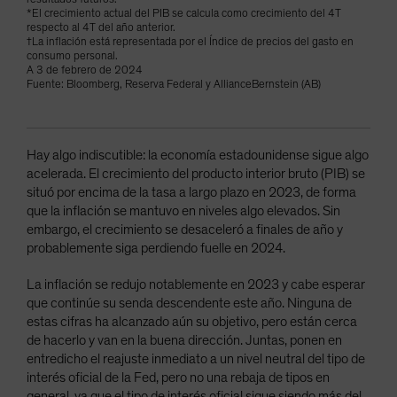
*El crecimiento actual del PIB se calcula como crecimiento del 4T
respecto al 4T del año anterior.
†La inflación está representada por el Índice de precios del gasto en
consumo personal.
A 3 de febrero de 2024
Fuente: Bloomberg, Reserva Federal y AllianceBernstein (AB)
Hay algo indiscutible: la economía estadounidense sigue algo
acelerada. El crecimiento del producto interior bruto (PIB) se
situó por encima de la tasa a largo plazo en 2023, de forma
que la inflación se mantuvo en niveles algo elevados. Sin
embargo, el crecimiento se desaceleró a finales de año y
probablemente siga perdiendo fuelle en 2024.
La inflación se redujo notablemente en 2023 y cabe esperar
que continúe su senda descendente este año. Ninguna de
estas cifras ha alcanzado aún su objetivo, pero están cerca
de hacerlo y van en la buena dirección. Juntas, ponen en
entredicho el reajuste inmediato a un nivel neutral del tipo de
interés oficial de la Fed, pero no una rebaja de tipos en
general, ya que el tipo de interés oficial sigue siendo más del