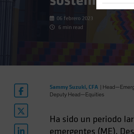
sostenible?
06 febrero 2023
6 min read
Sammy Suzuki, CFA
|
Head—Emergi
Deputy Head—Equities
Ha sido un periodo la
emergentes (ME). Desd