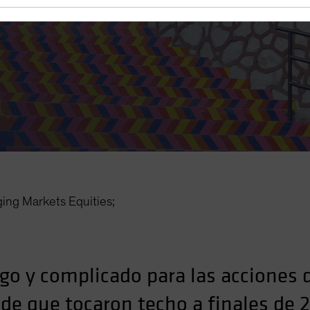
ng Markets Equities;
rgo y complicado para las acciones
e que tocaron techo a finales de 2