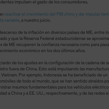
edentes impulsen el gasto de los consumidores.
ían
reactivar el crecimiento del PIB chino y dar impulso tan
a variable
, a nuestro juicio.
censo de la inflación en diversos países de ME, entre los 
zado y que la Reserva Federal estadounidense se aproxima al
s de ME recuperen la confianza necesaria como para pausar
 crecimiento económico en los dos últimos años.
arán de los ajustes en la configuración de la cadena de 
istro fuera de China. Esto está impulsando las manufactur
a Vietnam. Por ejemplo, Indonesia se ha beneficiado de un 
omóviles de todo el mundo, que se han sentido atraídos po
inistrar insumos fundamentales para los vehículos eléctrico
dad a China y a EE. UU., respectivamente, y de las redes e