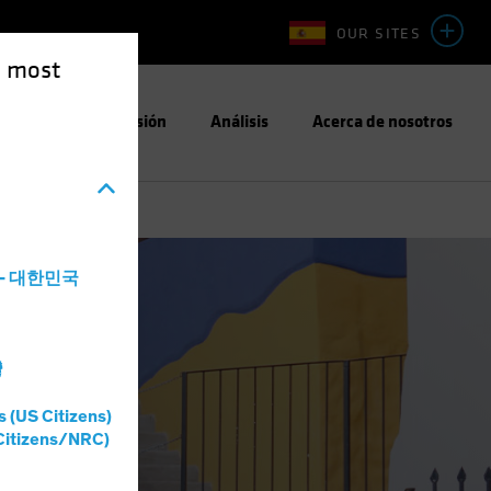
OUR SITES
e most
Enfoque de Inversión
Análisis
Acerca de nosotros
a - 대한민국
灣
s (US Citizens)
Citizens/NRC)