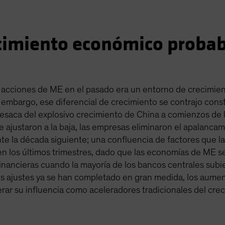
ecimiento económico proba
s acciones de ME en el pasado era un entorno de crecimie
n embargo, ese diferencial de crecimiento se contrajo con
esaca del explosivo crecimiento de China a comienzos de
e ajustaron a la baja, las empresas eliminaron el apalancam
te la década siguiente; una confluencia de factores que las
en los últimos trimestres, dado que las economías de ME s
nancieras cuando la mayoría de los bancos centrales subie
 ajustes ya se han completado en gran medida, los aument
erar su influencia como aceleradores tradicionales del c