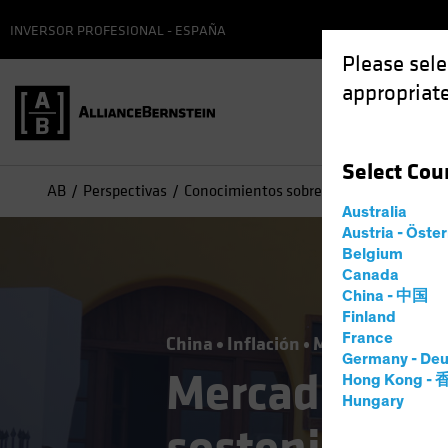
INVERSOR PROFESIONAL - ESPAÑA
Please sele
appropriate
Select
Cou
AB
Perspectivas
Conocimientos sobre inversiones
Merc
Australia
Austria - Öste
Belgium
Canada
China - 中国
Finland
France
China
Inflación
Mercados emerg
Germany - Deu
Mercados eme
Hong Kong -
Hungary