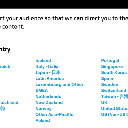
ct your audience so that we can direct you to th
 content.
Fondos
Capacidades
ntry
ados emergentes: ¿rebote sostenible?
Iceland
Portugal
rreich
Italy - Italia
Singapore
Japan - 日本
South Kore
Latin America
Spain
Luxembourg and Other
Sweden
EMEA
Switzerland
Netherlands
Taiwan - 台
entes
Volatilidad
Renta variable
Blog
tschland
New Zealand
UK
rgentes: ¿rebote
 香港
Norway
United State
Other Asia-Pacific
US (Non-US 
Poland