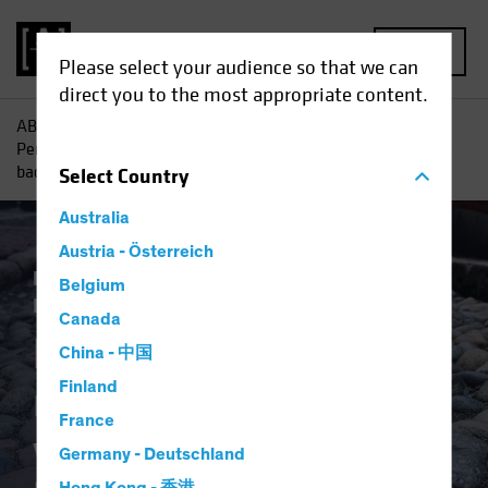
MENU
Please select your audience so that we can
direct you to the most appropriate content.
AB
Perspectivas
Conocimientos sobre inversiones
Perspectivas para multiactivos: rentas y resiliencia pese a los
baches
Select
Country
Australia
Austria - Österreich
Perspectivas
Trade Wars
Multiactivos
Belgium
Blog
Canada
Perspectivas para
China - 中国
multiactivos: rentas
Finland
France
y resiliencia pese a
Germany - Deutschland