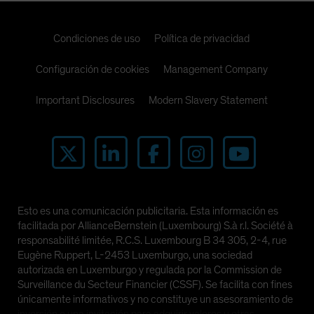
Condiciones de uso
Política de privacidad
Configuración de cookies
Management Company
Important Disclosures
Modern Slavery Statement
Esto es una comunicación publicitaria. Esta información es
facilitada por AllianceBernstein (Luxembourg) S.à r.l. Société à
responsabilité limitée, R.C.S. Luxembourg B 34 305, 2-4, rue
Eugène Ruppert, L-2453 Luxemburgo, una sociedad
autorizada en Luxemburgo y regulada por la Commission de
Surveillance du Secteur Financier (CSSF). Se facilita con fines
únicamente informativos y no constituye un asesoramiento de
inversión o una invitación para adquirir valores u otras