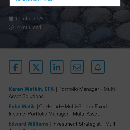
los baches
Hong Kong - 香港
Hungary
10 julio 2025
Iceland
4 min read
Italy - Italia
Japan - 日本
Latin America
Luxembourg and Other EMEA
Netherlands
New Zealand
Norway
Karen Watkin, CFA
|
Portfolio Manager—Multi-
Other Asia-Pacific
Asset Solutions
Poland
Fahd Malik
|
Co-Head—Multi-Sector Fixed
Portugal
Income; Portfolio Manager—Multi-Asset
Singapore
Edward Williams
|
Investment Strategist—Multi-
South Korea - 대한민국