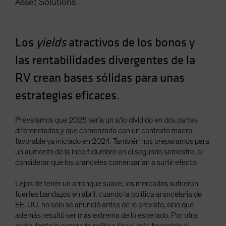
Asset Solutions
Spain
Sweden
Los
yields
atractivos de los bonos y
Switzerland
Taiwan - 台灣
las rentabilidades divergentes de la
UK
RV crean bases sólidas para unas
United States (US Citizens)
estrategias eficaces.
US (Non-US Citizens/NRC)
Preveíamos que 2025 sería un año dividido en dos partes
diferenciadas y que comenzaría con un contexto macro
favorable ya iniciado en 2024. También nos preparamos para
un aumento de la incertidumbre en el segundo semestre, al
considerar que los aranceles comenzarían a surtir efecto.
Lejos de tener un arranque suave, los mercados sufrieron
fuertes bandazos en abril, cuando la política arancelaria de
EE. UU. no solo se anunció antes de lo previsto, sino que
además resultó ser más extrema de lo esperado. Por otra