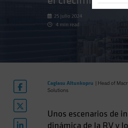
el crecimiento im
25 julio 2024
4 min read
Caglasu Altunkopru
|
Head of Macr
Solutions
Unos escenarios de in
dinámica de la RV y l