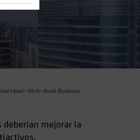
obal Head—Multi-Asset Business
 deberían mejorar la
tiactivos.