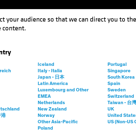
ct your audience so that we can direct you to th
 content.
Fondos
Capacidades
ntry
iactivos: el crecimiento impulsa los activos de riesgo
Iceland
Portugal
rreich
Italy - Italia
Singapore
Japan - 日本
South Kore
Latin America
Spain
Luxembourg and Other
Sweden
EMEA
Switzerland
Netherlands
Taiwan - 台
iactivos
Blog
tschland
New Zealand
UK
 香港
Norway
United State
Other Asia-Pacific
US (Non-US 
Poland