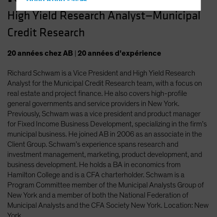
Hong Kong - 香港
High Yield Research Analyst—Municipal
Hungary
Credit Research
Iceland
Italy - Italia
20
années
chez AB
|
20
années
d'expérience
Japan - 日本
Richard Schwam is a Vice President and High Yield Research
Latin America
Analyst for the Municipal Credit Research team, with a focus on
Luxembourg and Other EMEA
real estate and project finance. He also covers high-profile
general governments and service providers in New York.
Netherlands
Previously, Schwam was a vice president and product manager
New Zealand
for Fixed Income Business Development, specializing in the firm’s
municipal business. He joined AB in 2006 as an associate in the
Norway
Client Group. Schwam’s experience spans research and
Other Asia-Pacific
investment management, marketing, product development, and
business development. He holds a BA in economics from
Poland
Hamilton College and is a CFA charterholder. Schwam is a
Portugal
Program Committee member of the Municipal Analysts Group of
New York and a member of both the National Federation of
Singapore
Municipal Analysts and the CFA Society New York. Location: New
South Korea - 대한민국
York