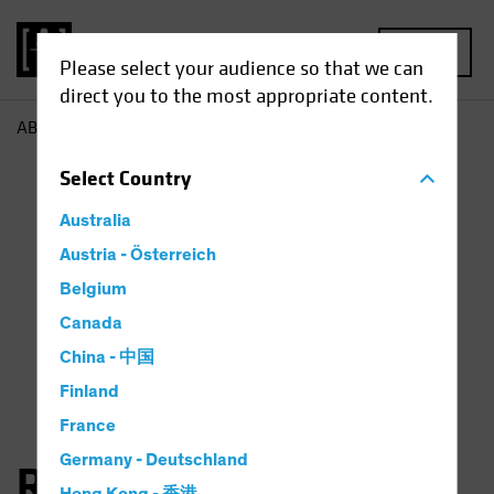
MENU
Please select your audience so that we can
direct you to the most appropriate content.
AB
Richard Schwam
Select
Country
Australia
Austria - Österreich
Belgium
Canada
China - 中国
Finland
France
Germany - Deutschland
Richard Schwam, CFA