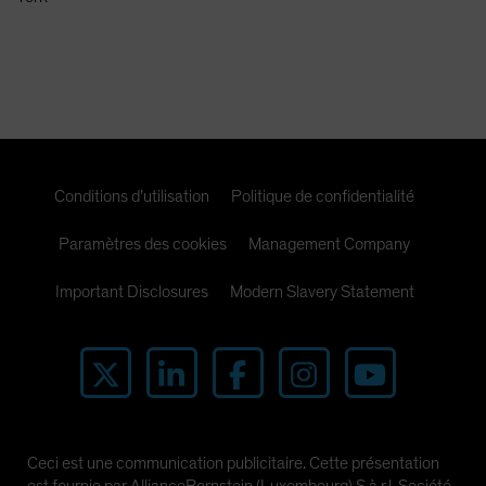
Spain
Sweden
Switzerland
Taiwan - 台灣
UK
United States (US Citizens)
Conditions d’utilisation
Politique de confidentialité
US (Non-US Citizens/NRC)
Paramètres des cookies
Management Company
Important Disclosures
Modern Slavery Statement
Ceci est une communication publicitaire. Cette présentation