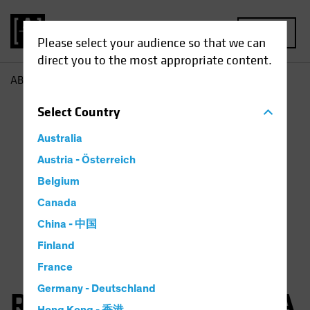
MENU
Please select your audience so that we can
direct you to the most appropriate content.
AB
Robertas Stancikas
Select
Country
Australia
Austria - Österreich
Belgium
Canada
China - 中国
Finland
France
Germany - Deutschland
Robertas Stancikas, CFA