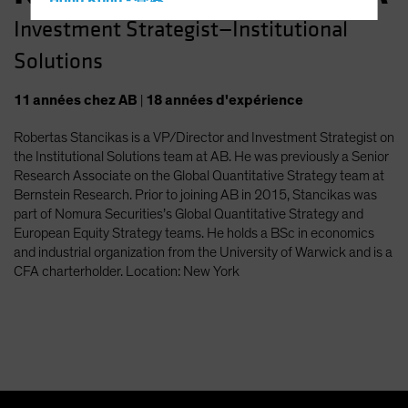
Hong Kong - 香港
Investment Strategist—Institutional
Hungary
Solutions
Iceland
Italy - Italia
11
années
chez AB
|
18
années
d'expérience
Japan - 日本
Robertas Stancikas is a VP/Director and Investment Strategist on
Latin America
the Institutional Solutions team at AB. He was previously a Senior
Luxembourg and Other EMEA
Research Associate on the Global Quantitative Strategy team at
Bernstein Research. Prior to joining AB in 2015, Stancikas was
Netherlands
part of Nomura Securities’s Global Quantitative Strategy and
New Zealand
European Equity Strategy teams. He holds a BSc in economics
and industrial organization from the University of Warwick and is a
Norway
CFA charterholder. Location: New York
Other Asia-Pacific
Poland
Portugal
Singapore
South Korea - 대한민국