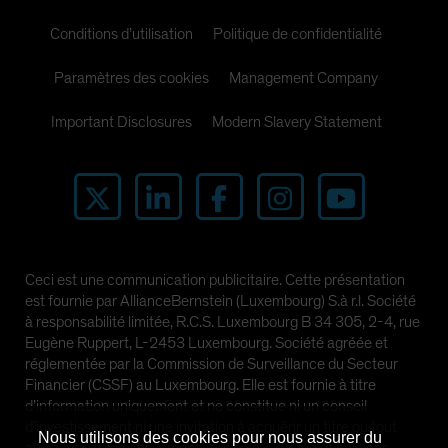
Spain
Conditions d’utilisation
Politique de confidentialité
Sweden
Paramètres des cookies
Management Company
Switzerland
Taiwan - 台灣
Important Disclosures
Modern Slavery Statement
UK
United States (US Citizens)
US (Non-US Citizens/NRC)
Ceci est une communication publicitaire. Cette présentation
est fournie par AllianceBernstein (Luxembourg) S.à r.l. Société
à responsabilité limitée, R.C.S. Luxembourg B 34 305, 2-4, rue
Eugène Ruppert, L-2453 Luxembourg. Société agréée et
réglementée par la Commission de Surveillance du Secteur
Financier (CSSF) au Luxembourg. Elle est fournie à titre
d’information uniquement et ne constitue ni un conseil
d’investissement ni une invitation à acquérir un titre ou tout
Nous utilisons des cookies pour nous assurer du