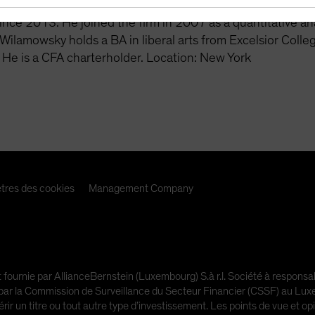
the US Multi-Sector and Securitized Portfolio Managemen
nce 2013. He joined the firm in 2007 as a quantitative analy
Wilamowsky holds a BA in liberal arts from Excelsior Coll
. He is a CFA charterholder. Location: New York
tres des cookies
Management Company
 fournie par AllianceBernstein (Luxembourg) S.à r.l. Société à respons
 la Commission de Surveillance du Secteur Financier (CSSF) au Luxemb
érir un titre ou tout autre type d’investissement. Les points de vue et o