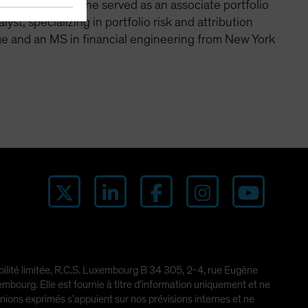
t team, where he served as an associate portfolio
st, specializing in portfolio risk and attribution
ege and an MS in financial engineering from New York
abilité limitée, R.C.S. Luxembourg B 34 305, 2-4, rue Eugène
ourg. Elle est fournie à titre d’information uniquement et ne
pinions exprimés s’appuient sur nos prévisions internes et ne