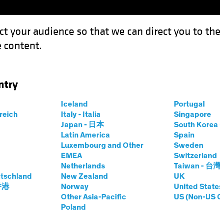
ct your audience so that we can direct you to th
 content.
Expertises
Sur le devant de la scène
Investissement 
ntry
Iceland
Portugal
rreich
Italy - Italia
Singapore
uel Wilamowsky
Japan - 日本
South Kore
Latin America
Spain
Luxembourg and Other
Sweden
rch Analyst—Securitized Assets
EMEA
Switzerland
Netherlands
Taiwan - 台
tschland
s
chez AB
|
19
années
New Zealand
d'expérience
UK
 香港
Norway
United State
Other Asia-Pacific
US (Non-US 
owsky is a Senior Vice President and Research Analyst wi
Poland
t role in 2017, focusing on US residential mortgage-backed