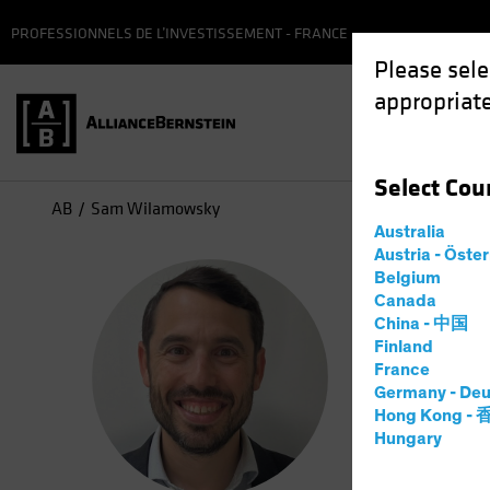
PROFESSIONNELS DE L’INVESTISSEMENT - FRANCE
Please sele
appropriate
Fonds
Select
Cou
AB
Sam Wilamowsky
Australia
Austria - Öste
Sam
Belgium
Canada
China - 中国
Resea
Finland
France
Germany - Deu
19
année
Hong Kong -
Hungary
Sam Wilam
his curren