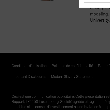
member of 
manager si
modeling. 
University
Conditions d’utilisation
Politique de confidentialité
Paramè
Important Disclosures
Modern Slavery Statement
Ceci est une communication publicitaire. Cette présentation est
Ruppert, L-2453 Luxembourg. Société agréée et réglementée par
constitue ni un conseil d’investissement ni une invitation à acqu