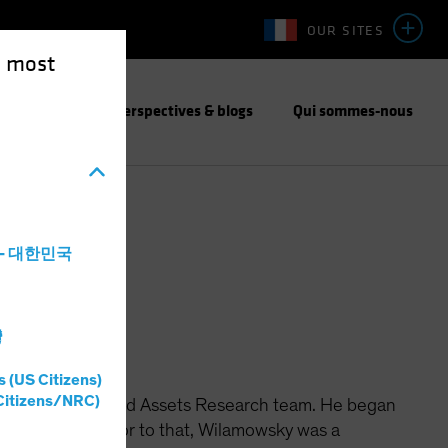
OUR SITES
e most
responsable
Perspectives & blogs
Qui sommes-nous
a - 대한민국
灣
s (US Citizens)
Citizens/NRC)
th the Securitized Assets Research team. He began
 securities. Prior to that, Wilamowsky was a