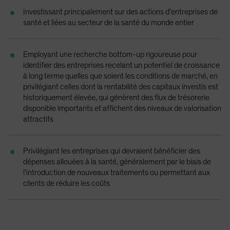
Spain
Investissant principalement sur des actions d’entreprises de
santé et liées au secteur de la santé du monde entier
Sweden
Switzerland
Employant une recherche bottom-up rigoureuse pour
Taiwan - 台灣
identifier des entreprises recelant un potentiel de croissance
UK
à long terme quelles que soient les conditions de marché, en
privilégiant celles dont la rentabilité des capitaux investis est
United States (US Citizens)
historiquement élevée, qui génèrent des flux de trésorerie
US (Non-US Citizens/NRC)
disponible importants et affichent des niveaux de valorisation
attractifs
Privilégiant les entreprises qui devraient bénéficier des
dépenses allouées à la santé, généralement par le biais de
l’introduction de nouveaux traitements ou permettant aux
clients de réduire les coûts