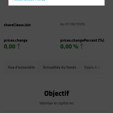
Hong Kong - 香港
Hungary
Iceland
Italy - Italia
shareClasss.isin
(
au
07/08/2026
)
Japan - 日本
Latin America
prices.change
prices.changePercent
(%)
0,00
0,00 %
Luxembourg and Other EMEA
Netherlands
New Zealand
Vue d'ensemble
Actualités du fonds
Cours & perform
Norway
Other Asia-Pacific
Poland
Objectif
Portugal
Singapore
Valoriser le capital en:
South Korea - 대한민국