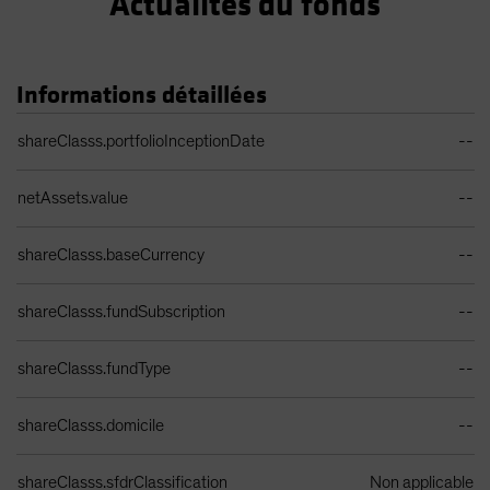
Actualités du fonds
Informations détaillées
Tableau des détails du portefeuille
shareClasss.portfolioInceptionDate
--
netAssets.value
--
shareClasss.baseCurrency
--
shareClasss.fundSubscription
--
shareClasss.fundType
--
shareClasss.domicile
--
shareClasss.sfdrClassification
Non applicable