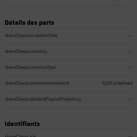
Détails des parts
Tableau des détails des catégories d'actions
shareClasss.inceptionDate
--
shareClasss.currency
--
shareClasss.currencyType
--
shareClasss.minimumInvestment
0,00 undefined
shareClasss.dividendPayoutFrequency
--
Identifiants
Tableau des identifiants
shareClasss.isin
--