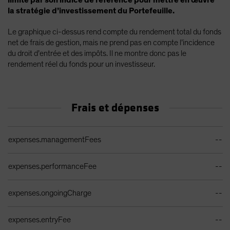
limité par son indice de référence pour mettre en œuvre
la stratégie d’investissement du Portefeuille.
Le graphique ci-dessus rend compte du rendement total du fonds
net de frais de gestion, mais ne prend pas en compte l’incidence
du droit d’entrée et des impôts. Il ne montre donc pas le
rendement réel du fonds pour un investisseur.
Frais et dépenses
Tableau des frais de souscription courants
expenses.managementFees
--
expenses.performanceFee
--
expenses.ongoingCharge
--
expenses.entryFee
--