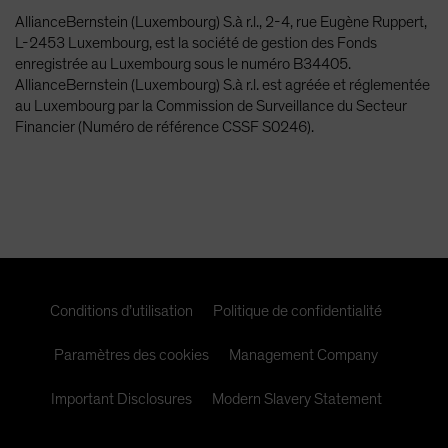
AllianceBernstein (Luxembourg) S.à r.l., 2-4, rue Eugène Ruppert,
L-2453 Luxembourg, est la société de gestion des Fonds
enregistrée au Luxembourg sous le numéro B34405.
AllianceBernstein (Luxembourg) S.à r.l. est agréée et réglementée
au Luxembourg par la Commission de Surveillance du Secteur
Financier (Numéro de référence CSSF S0246).
Conditions d’utilisation
Politique de confidentialité
Paramètres des cookies
Management Company
Important Disclosures
Modern Slavery Statement