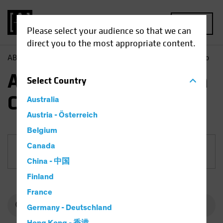
MENU
Please select your audience so that we can
direct you to the most appropriate content.
AB
Fonds
Actions | AB International Health Care Portfolio
AB International Health
Select
Country
Care Portfolio
Australia
Austria - Österreich
Belgium
Canada
Part
China - 中国
Finland
France
Germany - Deutschland