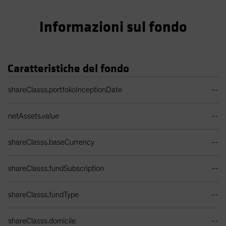
Informazioni sul fondo
Caratteristiche del fondo
Tabella dati portafoglio
shareClasss.portfolioInceptionDate
--
netAssets.value
--
shareClasss.baseCurrency
--
shareClasss.fundSubscription
--
shareClasss.fundType
--
shareClasss.domicile
--