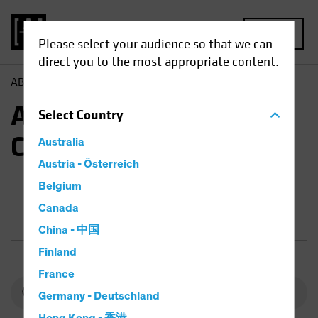
MENU
Please select your audience so that we can
direct you to the most appropriate content.
AB
Fondi
Azionari | AB US Small and Mid-Cap Portfolio
AB US Small and Mid-
Select
Country
Cap Portfolio
Australia
Austria - Österreich
Belgium
Canada
Classe di azioni
China - 中国
Finland
France
Germany - Deutschland