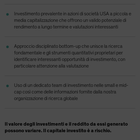
Spain
Investimento prevalente in azioni di società USA a piccola e
Sweden
media capitalizzazione che offrono un valido potenziale di
Switzerland
rendimento a lungo termine e valutazioni interessanti
Taiwan - 台灣
UK
Approccio disciplinato bottom-up che unisce la ricerca
fondamentale e gli strumenti quantitativi proprietari per
United States (US Citizens)
identificare interessanti opportunità di investimento, con
US (Non-US Citizens/NRC)
particolare attenzione alla valutazione
Uso di un dedicato team di investimento nelle small e mid-
cap così come delle informazioni fornite dalla nostra
organizzazione di ricerca globale
Il valore degli investimenti e il reddito da essi generato
possono variare. Il capitale investito è a rischio.