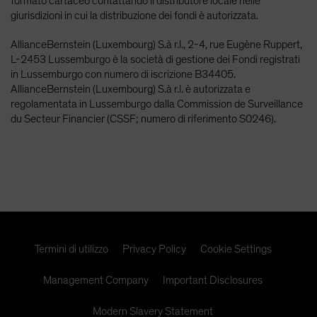
formato cartaceo contattando il distributore locale nelle
giurisdizioni in cui la distribuzione dei fondi è autorizzata.
AllianceBernstein (Luxembourg) S.à r.l., 2-4, rue Eugène Ruppert,
L-2453 Lussemburgo è la società di gestione dei Fondi registrati
in Lussemburgo con numero di iscrizione B34405.
AllianceBernstein (Luxembourg) S.à r.l. è autorizzata e
regolamentata in Lussemburgo dalla Commission de Surveillance
du Secteur Financier (CSSF; numero di riferimento S0246).
Termini di utilizzo
Privacy Policy
Cookie Settings
Management Company
Important Disclosures
Modern Slavery Statement