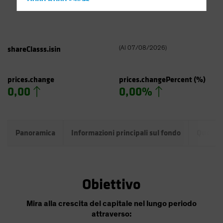
Hong Kong - 香港
Hungary
Iceland
Italy - Italia
shareClasss.isin
(
Al
07/08/2026
)
Japan - 日本
Latin America
prices.change
prices.changePercent
(%)
0,00
0,00%
Luxembourg and Other EMEA
Netherlands
New Zealand
Panoramica
Informazioni principali sul fondo
Quotazi
Norway
Other Asia-Pacific
Poland
Obiettivo
Portugal
Singapore
Mira alla crescita del capitale nel lungo periodo
attraverso:
South Korea - 대한민국