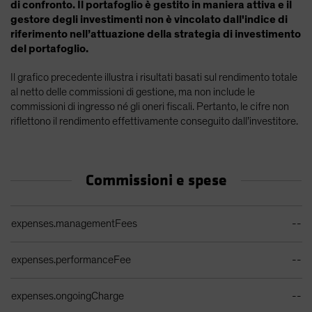
di confronto. Il portafoglio è gestito in maniera attiva e il
gestore degli investimenti non è vincolato dall'indice di
riferimento nell’attuazione della strategia di investimento
del portafoglio.
Il grafico precedente illustra i risultati basati sul rendimento totale
al netto delle commissioni di gestione, ma non include le
commissioni di ingresso né gli oneri fiscali. Pertanto, le cifre non
riflettono il rendimento effettivamente conseguito dall’investitore.
Commissioni e spese
Tabella costi di vendita attuali
expenses.managementFees
--
expenses.performanceFee
--
expenses.ongoingCharge
--