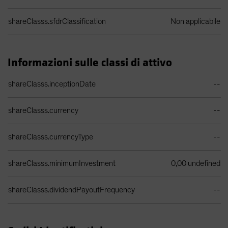
shareClasss.sfdrClassification
Non applicabile
Informazioni sulle classi di attivo
Tabella dati classe di azioni
shareClasss.inceptionDate
--
shareClasss.currency
--
shareClasss.currencyType
--
shareClasss.minimumInvestment
0,00 undefined
shareClasss.dividendPayoutFrequency
--