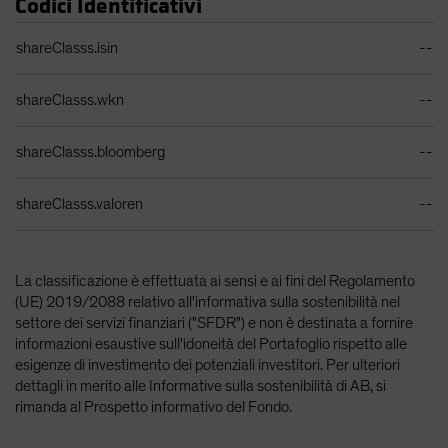
Codici Identificativi
Tabella identificatori
shareClasss.isin
--
shareClasss.wkn
--
shareClasss.bloomberg
--
shareClasss.valoren
--
La classificazione è effettuata ai sensi e ai fini del Regolamento
(UE) 2019/2088 relativo all'informativa sulla sostenibilità nel
settore dei servizi finanziari ("SFDR") e non è destinata a fornire
informazioni esaustive sull'idoneità del Portafoglio rispetto alle
esigenze di investimento dei potenziali investitori. Per ulteriori
dettagli in merito alle Informative sulla sostenibilità di AB, si
rimanda al Prospetto informativo del Fondo.