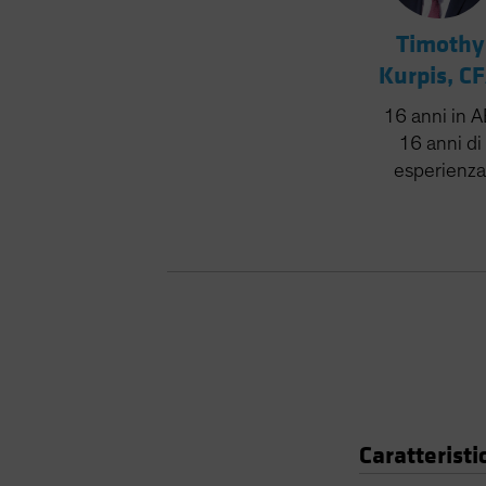
Timothy
Kurpis, C
16
anni
in 
16
anni
di
esperienza
Caratteristi
Tabella dati portaf