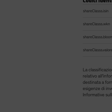
Codici Identi
Tabella identificat
shareClasss.isin
shareClasss.wkn
shareClasss.bloo
shareClasss.valor
La classificazi
relativo all'inf
destinata a for
esigenze di inve
Informative sul