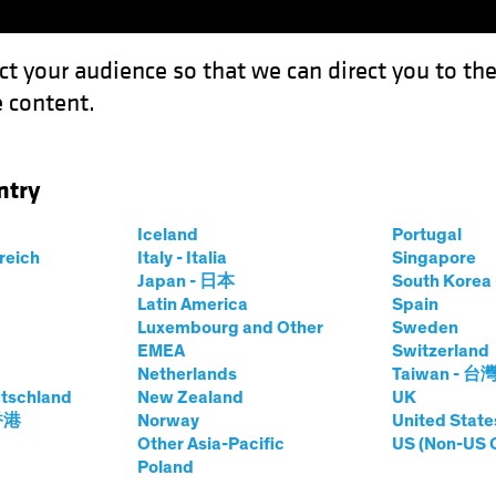
ct your audience so that we can direct you to th
 content.
Fondi
Competenze
Focus Investimenti
Inve
ntry
 Credit Portfolio
Iceland
Portugal
obal
rreich
Italy - Italia
Singapore
Japan - 日本
South Kore
Classe di azioni
Latin America
Spain
Luxembourg and Other
Sweden
EMEA
Switzerland
Netherlands
Taiwan - 台
tschland
New Zealand
UK
 香港
Norway
United State
Other Asia-Pacific
US (Non-US 
prices.change
prices.change
/08/2026
)
Poland