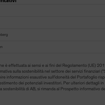
ficativi
ori
mberg
en
one è effettuata ai sensi e ai fini del Regolamento (UE) 
ormativa sulla sostenibilità nel settore dei servizi finanziari
nire informazioni esaustive sull'idoneità del Portafoglio risp
stimento dei potenziali investitori. Per ulteriori dettagli in
la sostenibilità di AB, si rimanda al Prospetto informativo d