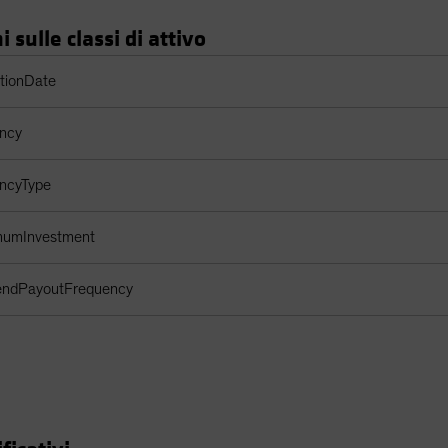
 sulle classi di attivo
 di azioni
ptionDate
ency
encyType
imumInvestment
dendPayoutFrequency