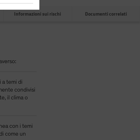
0%
Informazioni sui rischi
Documenti correlati
averso:
 a temi di
amente condivisi
e, il clima o
linea con i temi
 di come un