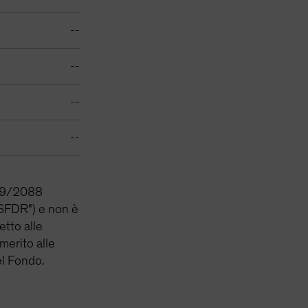
--
--
--
--
2019/2088
 ("SFDR") e non è
etto alle
 merito alle
el Fondo.