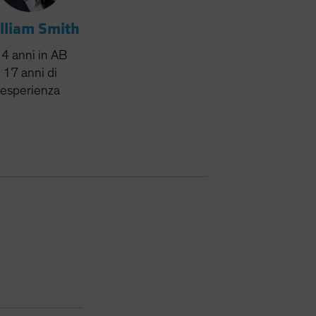
lliam Smith
14
anni
in AB
17
anni
di
esperienza