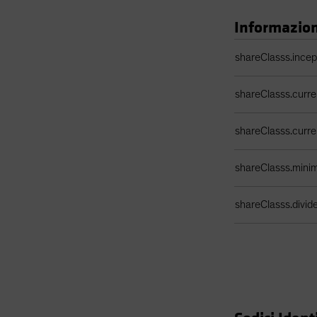
Informazioni
Tabella dati classe
shareClasss.ince
shareClasss.curr
shareClasss.curr
shareClasss.min
shareClasss.divi