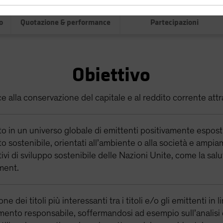
0,00
0,0
o
Quotazione & performance
Partecipazioni
Obiettivo
e alla conservazione del capitale e al reddito corrente attr
o in un universo globale di emittenti positivamente esposti
o sostenibile, orientati all’ambiente o alla società e ampi
ivi di sviluppo sostenibile delle Nazioni Unite, come la salut
ment.
one dei titoli più interessanti tra i titoli e/o gli emittenti in 
imento responsabile, soffermandosi ad esempio sull’analisi