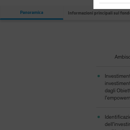
Panoramica
Informazioni principali sul fond
Ambisc
Investiment
investiment
dagli Obiett
l’empower
Identificazi
dell’invest