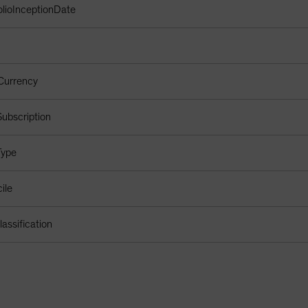
olioInceptionDate
Currency
ubscription
Type
ile
assification