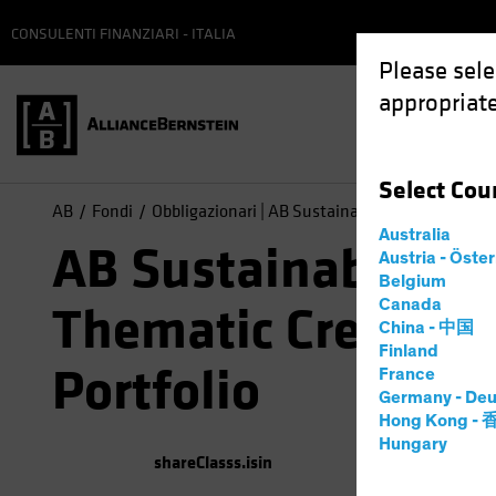
CONSULENTI FINANZIARI - ITALIA
Please sele
appropriate
Select
Cou
AB
Fondi
Obbligazionari | AB Sustainable Global Thematic
Australia
AB Sustainable Gl
Austria - Öste
Belgium
Canada
Thematic Credit
China - 中国
Finland
Portfolio
France
Germany - Deu
Hong Kong -
Hungary
shareClasss.isin
(
Al
07