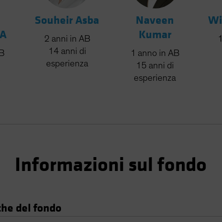
Souheir Asba
Naveen
Wi
FA
Kumar
2
anni
in AB
14
anni
di
AB
1
anno
in AB
esperienza
15
anni
di
esperienza
Informazioni sul fondo
che del fondo
oglio