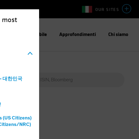
OUR SITES
e most
stimento Responsabile
Approfondimenti
Chi siamo
a - 대한민국
灣
s (US Citizens)
Citizens/NRC)
Percent
(%)