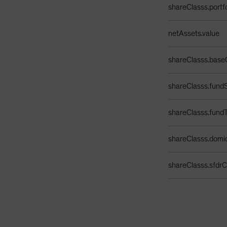
shareClasss.portf
netAssets.value
shareClasss.base
shareClasss.fundS
shareClasss.fund
shareClasss.domic
shareClasss.sfdrCl