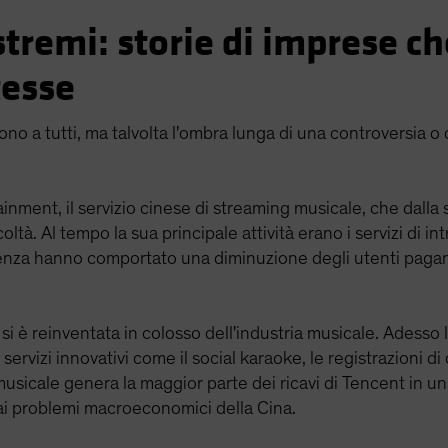
remi: storie di imprese c
tesse
ono a tutti, ma talvolta l'ombra lunga di una controversia o
nment, il servizio cinese di streaming musicale, che dall
oltà. Al tempo la sua principale attività erano i servizi di i
enza hanno comportato una diminuzione degli utenti pagant
i è reinventata in colosso dell'industria musicale. Adesso l
ervizi innovativi come il social karaoke, le registrazioni di
musicale genera la maggior parte dei ricavi di Tencent in u
ai problemi macroeconomici della Cina.