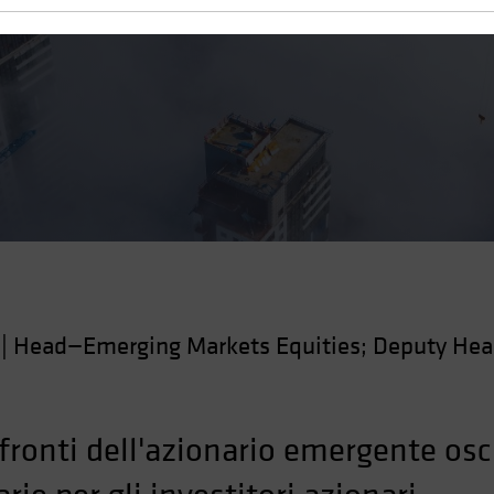
|
Head—Emerging Markets Equities; Deputy Hea
fronti dell'azionario emergente os