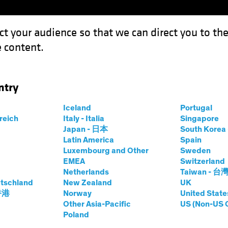
ct your audience so that we can direct you to th
 content.
Fondi
Competenze
Focus Investimenti
Inve
ntry
io emergente: il quadro confuso cela aziende straordinarie
Iceland
Portugal
rreich
Italy - Italia
Singapore
Japan - 日本
South Kore
Latin America
Spain
Luxembourg and Other
Sweden
he e regolamentazione
Azionari
Blog
EMEA
Switzerland
Netherlands
Taiwan - 台
ergente: il quadro
tschland
New Zealand
UK
 香港
Norway
United State
 aziende
Other Asia-Pacific
US (Non-US 
Poland