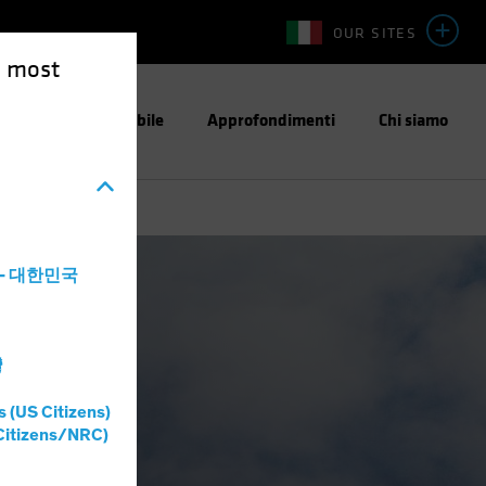
OUR SITES
e most
stimento Responsabile
Approfondimenti
Chi siamo
a - 대한민국
灣
s (US Citizens)
Citizens/NRC)