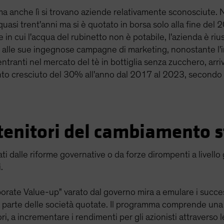
, ma anche lì si trovano aziende relativamente sconosciute.
quasi trent'anni ma si è quotato in borsa solo alla fine del
se in cui l'acqua del rubinetto non è potabile, l'azienda è ri
ie alle sue ingegnose campagne di marketing, nonostante l'
ntranti nel mercato del tè in bottiglia senza zucchero, ar
nto cresciuto del 30% all'anno dal 2017 al 2023, secondo 
stenitori del cambiamento s
i dalle riforme governative o da forze dirompenti a livello 
.
orate Value-up" varato dal governo mira a emulare i succe
a parte delle società quotate. Il programma comprende una s
ori, a incrementare i rendimenti per gli azionisti attraverso l