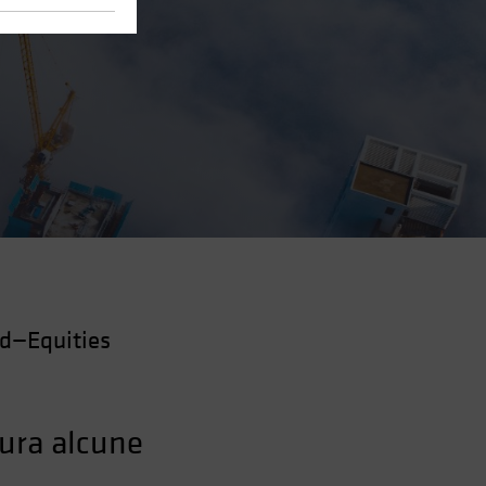
d—Equities
cura alcune