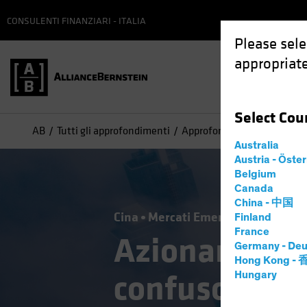
CONSULENTI FINANZIARI - ITALIA
Please sele
appropriate
Select
Cou
AB
Tutti gli approfondimenti
Approfondimenti
Azionar
Australia
Austria - Öste
Belgium
Canada
China - 中国
Cina
Mercati Emergenti
Politic
Finland
France
Azionario em
Germany - Deu
Hong Kong -
confuso cela
Hungary