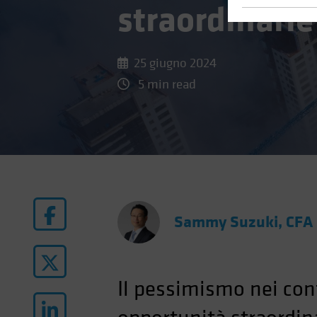
straordinarie
25 giugno 2024
5 min read
Sammy Suzuki, CFA
Il pessimismo nei con