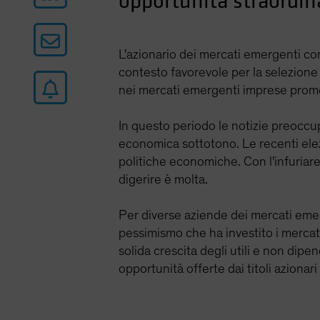
opportunità straordinar
L'azionario dei mercati emergenti co
contesto favorevole per la selezione b
nei mercati emergenti imprese promet
In questo periodo le notizie preoccup
economica sottotono. Le recenti elez
politiche economiche. Con l'infuriare 
digerire è molta.
Per diverse aziende dei mercati emerge
pessimismo che ha investito i mercati
solida crescita degli utili e non dipe
opportunità offerte dai titoli aziona