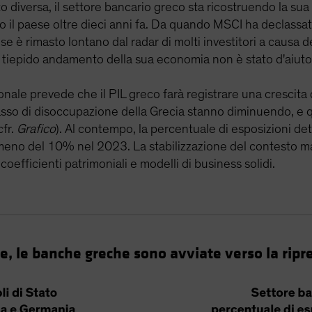
to diversa, il settore bancario greco sta ricostruendo la su
to il paese oltre dieci anni fa. Da quando MSCI ha declassa
e è rimasto lontano dal radar di molti investitori a causa
 tiepido andamento della sua economia non è stato d'aiuto
nale prevede che il PIL greco farà registrare una crescita
 tasso di disoccupazione della Grecia stanno diminuendo, e qu
cfr.
Grafico
). Al contempo, la percentuale di esposizioni dete
eno del 10% nel 2023. La stabilizzazione del contesto mac
efficienti patrimoniali e modelli di business solidi.
le, le banche greche sono avviate verso la ripr