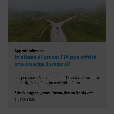
Approfondimenti
In attesa di prove: l'IA può offrire
una crescita duratura?
La spesa per l'IA sta stimolando la crescita ora, ma la
produttività dovrà portarla avanti in futuro.
Eric Winograd
,
James Russo
,
Henna Nordqvist
|
29
giugno 2026