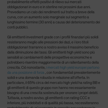
probabilmente effetti positivi di rilievo sui mercati
obbligazionari in euro e in sterline nei prossimi due anni.
Prevediamo un calo dei rendimenti sul tratto a breve della
curva, con un aumento solo marginale sul segmento a
lunghissimo termine (30 anni) a causa del deterioramento dei
conti pubblici.
Gli emittenti investment grade con i profili finanziari più solidi
resisteranno meglio alle pressioni dei dazi, e i loro titoli
obbligazionari trarranno a nostro avviso il massimo beneficio
dalla diminuzione dei tassi. Gli emittenti high yield sono più
sensibili ai cambiamenti delle prospettive economiche e
potrebbero risentire maggiormente di un rallentamento della
crescita. Ciò nonostante,
i mercati high yield europei partono
da una posizione di forza
, con fondamentali prevalentemente
solidi e una domanda robusta in relazione all’offerta. In
particolare, il 65% circa del mercato high yield ha rating BB e
gli emittenti di questo gruppo non hanno necessariamente
bisogno di una crescita sostenuta per onorare i propri debiti.
Tuttavia, a nostro avviso, gli emittenti con rating CCC e
inferiore, più indebitati e di qualità più bassa, necessiteranno
probabilmente di un’economia in crescita per sostenere le