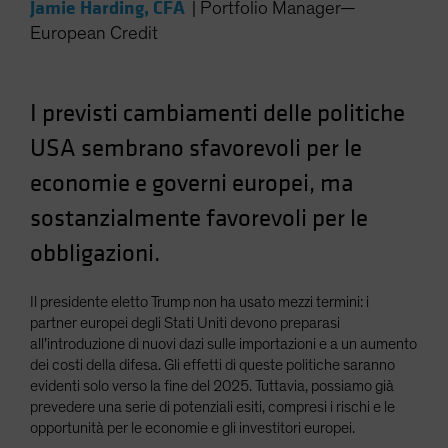
Jamie Harding, CFA
|
Portfolio Manager—
Spain
European Credit
Sweden
Switzerland
I previsti cambiamenti delle politiche
Taiwan - 台灣
USA sembrano sfavorevoli per le
UK
United States (US Citizens)
economie e governi europei, ma
US (Non-US Citizens/NRC)
sostanzialmente favorevoli per le
obbligazioni.
Il presidente eletto Trump non ha usato mezzi termini: i
partner europei degli Stati Uniti devono preparasi
all’introduzione di nuovi dazi sulle importazioni e a un aumento
dei costi della difesa. Gli effetti di queste politiche saranno
evidenti solo verso la fine del 2025. Tuttavia, possiamo già
prevedere una serie di potenziali esiti, compresi i rischi e le
opportunità per le economie e gli investitori europei.