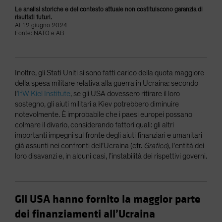
Le analisi storiche e del contesto attuale non costituiscono garanzia di
risultati futuri.
Al 12 giugno 2024
Fonte: NATO e AB
Inoltre, gli Stati Uniti si sono fatti carico della quota maggiore
della spesa militare relativa alla guerra in Ucraina: secondo
l’
IfW Kiel Institute
, se gli USA dovessero ritirare il loro
sostegno, gli aiuti militari a Kiev potrebbero diminuire
notevolmente. È improbabile che i paesi europei possano
colmare il divario, considerando fattori quali: gli altri
importanti impegni sul fronte degli aiuti finanziari e umanitari
già assunti nei confronti dell’Ucraina (cfr.
Grafico
), l’entità dei
loro disavanzi e, in alcuni casi, l’instabilità dei rispettivi governi.
Gli USA hanno fornito la maggior parte
dei finanziamenti all’Ucraina