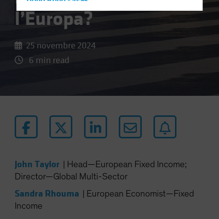
Hong Kong - 香港
l’Europa?
Hungary
Iceland
25 novembre 2024
Italy - Italia
6 min read
Japan - 日本
Latin America
Luxembourg and Other EMEA
Netherlands
New Zealand
Norway
Other Asia-Pacific
John Taylor
|
Head—European Fixed Income;
Poland
Director—Global Multi-Sector
Portugal
Sandra Rhouma
|
European Economist—Fixed
Singapore
Income
South Korea - 대한민국