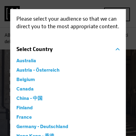
MENU
Please select your audience so that we can
direct you to the most appropriate content.
AB
Tutti gli approfondimenti
Approfondimenti
Risultati
delle elezioni USA: quali implicazioni per l’Europa?
Select
Country
Australia
Economia
Austria - Österreich
Falling Rates
Inflazione
Invasione dell’Ucraina
Investimento
Belgium
Responsabile
US Election
Obbligazionari
Canada
Blog
China - 中国
Risultati delle
Finland
elezioni USA: quali
France
Germany - Deutschland
implicazioni per