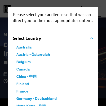
MENU
Please select your audience so that we can
direct you to the most appropriate content.
Market Matters
Select
Country
Cosa comporta per gli
Australia
investitori un rischio più
Austria - Österreich
elevato per il dollaro USA
Belgium
Canada
6 ottobre 2025
China - 中国
Tempo di lettura: 5 minuti
Finland
France
Germany - Deutschland