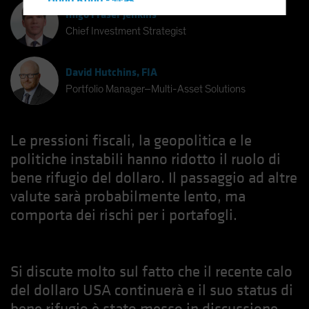
Hong Kong - 香港
Inigo Fraser Jenkins
Hungary
Chief Investment Strategist
Iceland
Italy - Italia
David Hutchins, FIA
Japan - 日本
Portfolio Manager–Multi-Asset Solutions
Latin America
Luxembourg and Other EMEA
Le pressioni fiscali, la geopolitica e le
Netherlands
politiche instabili hanno ridotto il ruolo di
New Zealand
bene rifugio del dollaro. Il passaggio ad altre
valute sarà probabilmente lento, ma
Norway
comporta dei rischi per i portafogli.
Other Asia-Pacific
Poland
Portugal
Si discute molto sul fatto che il recente calo
Singapore
del dollaro USA continuerà e il suo status di
South Korea - 대한민국