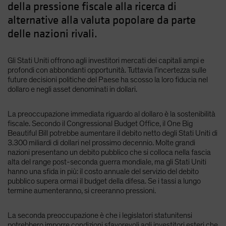
della pressione fiscale alla ricerca di
alternative alla valuta popolare da parte
delle nazioni rivali.
Gli Stati Uniti offrono agli investitori mercati dei capitali ampi e
profondi con abbondanti opportunità. Tuttavia l’incertezza sulle
future decisioni politiche del Paese ha scosso la loro fiducia nel
dollaro e negli asset denominati in dollari.
La preoccupazione immediata riguardo al dollaro è la sostenibilità
fiscale. Secondo il Congressional Budget Office, il One Big
Beautiful Bill potrebbe aumentare il debito netto degli Stati Uniti di
3.300 miliardi di dollari nel prossimo decennio. Molte grandi
nazioni presentano un debito pubblico che si colloca nella fascia
alta del range post-seconda guerra mondiale, ma gli Stati Uniti
hanno una sfida in più: il costo annuale del servizio del debito
pubblico supera ormai il budget della difesa. Se i tassi a lungo
termine aumenteranno, si creeranno pressioni.
La seconda preoccupazione è che i legislatori statunitensi
potrebbero imporre condizioni sfavorevoli agli investitori esteri che