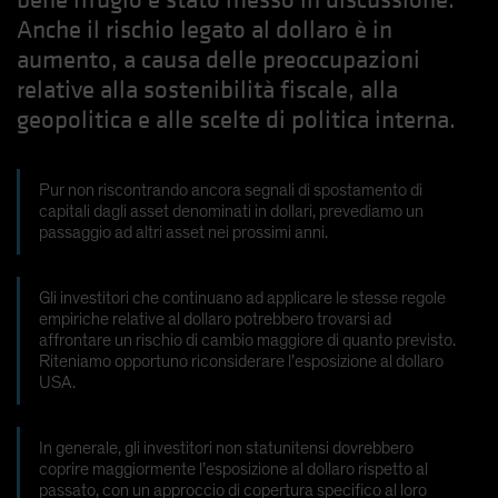
bene rifugio è stato messo in discussione.
Spain
Anche il rischio legato al dollaro è in
aumento, a causa delle preoccupazioni
Sweden
relative alla sostenibilità fiscale, alla
Switzerland
geopolitica e alle scelte di politica interna.
Taiwan - 台灣
UK
Pur non riscontrando ancora segnali di spostamento di
United States (US Citizens)
capitali dagli asset denominati in dollari, prevediamo un
US (Non-US Citizens/NRC)
passaggio ad altri asset nei prossimi anni.
Gli investitori che continuano ad applicare le stesse regole
empiriche relative al dollaro potrebbero trovarsi ad
affrontare un rischio di cambio maggiore di quanto previsto.
Riteniamo opportuno riconsiderare l’esposizione al dollaro
USA.
In generale, gli investitori non statunitensi dovrebbero
coprire maggiormente l’esposizione al dollaro rispetto al
passato, con un approccio di copertura specifico al loro