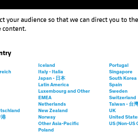
ct your audience so that we can direct you to th
 content.
Fonds
Kompetenzen
Anlagen im Fokus
Vera
ntry
Iceland
Portugal
rreich
Italy - Italia
Singapore
ie Fenske
Japan - 日本
South Kore
Latin America
Spain
Luxembourg and Other
Sweden
pal - AB Carval
EMEA
Switzerland
Netherlands
Taiwan - 台
tschland
ei AB
|
26
Jahre
New Zealand
Erfahrung
UK
 香港
Norway
United State
Other Asia-Pacific
US (Non-US 
ke is a Principal and Senior Vice President for AB CarVal,
Poland
d finance, with a focus on credit-intensive consumer loan