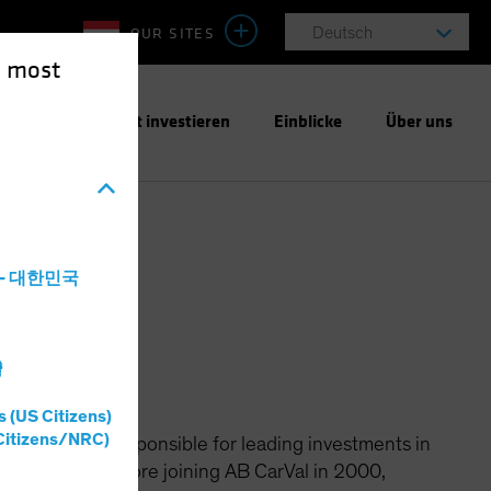
OUR SITES
Deutsch
e most
ntwortungsbewusst investieren
Einblicke
Über uns
a - 대한민국
灣
s (US Citizens)
Citizens/NRC)
 where she is responsible for leading investments in
s in the US. Before joining AB CarVal in 2000,