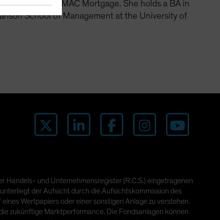
ition division of GMAC Mortgage. She holds a BA in
arlson School of Management at the University of
ger Handels- und Unternehmensregister (R.C.S.) eingetragenen
unterliegt der Aufsicht durch die Aufsichtskommission des
eines Wertpapiers oder einer sonstigen Anlage zu verstehen.
 die zukünftige Marktperformance. Die Fondsanlagen können