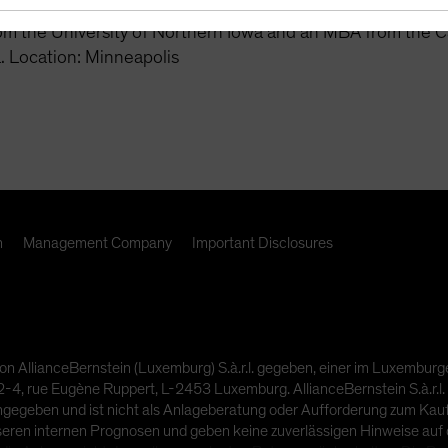
 responsible for loan quality due diligence for the acquis
om the University of Northern Iowa and an MBA from the C
. Location: Minneapolis
n
Management Company
Important Disclosures
on AllianceBernstein (Luxemburg) S.à.r.l. gegeben, einer im Luxembur
4, rue Eugène Ruppert, L-2453 Luxemburg. AllianceBernstein S.à.r.l. 
ngegeben und ist nicht als Anlageberatung oder Aufforderung zum Kauf 
seren internen Prognosen und geben keine zuverlässigen Hinweise auf