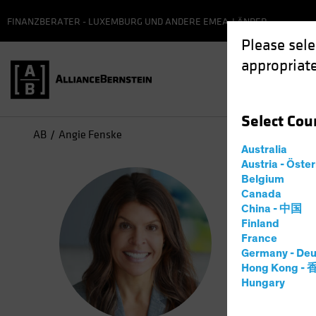
FINANZBERATER - LUXEMBURG UND ANDERE EMEA-LÄNDER
Please sele
appropriate
Select
Cou
AB
Angie Fenske
Australia
Austria - Öste
Ang
Belgium
Canada
China - 中国
Princi
Finland
France
Germany - Deu
2
Jahre
b
Hong Kong -
Hungary
Angie Fens
asset-base