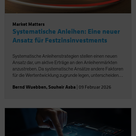
Market Matters
Systematische Anleihen: Eine neuer
Ansatz für Festzinsinvestments
Systematische Anleihenstrategien stellen einen neuen
Ansatz dar, um aktive Erträge an den Anleihenmärkten
anzustreben. Da systematische Ansätze andere Faktoren
für die Wertentwicklung zugrunde legen, unterscheiden
sich ihre Erträge wahrscheinlich von denjenigen
Bernd Wuebben
,
Souheir Asba
|
09 Februar 2026
traditioneller aktiver Strategien und können diese
ergänzen.