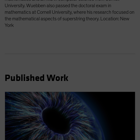
Spain
University. Wuebben also passed the doctoral exam in
mathematics at Cornell University, where his research focused on
Sweden
the mathematical aspects of superstring theory. Location: New
Switzerland
York
Taiwan - 台灣
UK
United States (US Citizens)
US (Non-US Citizens/NRC)
Published Work