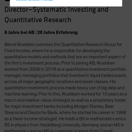
Hong Kong - 香港
Director—Systematic Investing and
Hungary
Quantitative Research
Iceland
Italy - Italia
8
Jahre
bei AB
|
28
Jahre
Erfahrung
Japan - 日本
Bernd Wuebben oversees the Quantitative Research Group for
Latin America
Fixed Income, where he is responsible for developing the
Luxembourg and Other EMEA
quantitative models and methods that are an important aspect of
the firm's investment process. Prior to joining AB, Wuebben
Netherlands
worked from 2008 to 2018 as a quantitative investment portfolio
New Zealand
manager, managing portfolios that invested in liquid traded assets
across all major geographic locations and asset classes. His
Norway
quantitative investment process made heavy use of big data and
Other Asia-Pacific
machine learning. Prior to this, Wuebben worked for 10 years as a
macro and relative-value strategist as well as a proprietary trader
Poland
for major investment banks including Morgan Stanley, Bear
Portugal
Stearns and Deutsche Bank, where he started his career in 1998
as a fixed-income strategist. He holds a BS in mathematics and a
Singapore
BS in physics from Heidelberg University, Germany, and an MS in
South Korea - 대한민국
mathematics and an MS in computer science from Cornell