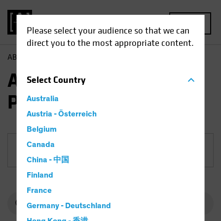
MENU
Please select your audience so that we can
direct you to the most appropriate content.
AB
Fonds
Aktien | AB European Equity Portfolio
AB European Equity
Select
Country
Portfolio
Australia
Austria - Österreich
Belgium
Canada
Anteilklasse
China - 中国
Finland
France
Germany - Deutschland