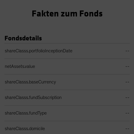
Fakten zum Fonds
Fondsdetails
Portfolio Details Table
shareClasss.portfolioInceptionDate
--
netAssets.value
--
shareClasss.baseCurrency
--
shareClasss.fundSubscription
--
shareClasss.fundType
--
shareClasss.domicile
--