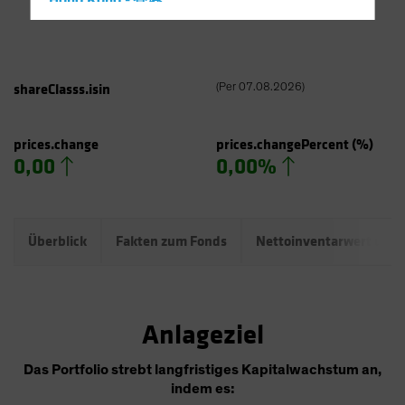
Hong Kong - 香港
Hungary
Iceland
Italy - Italia
shareClasss.isin
(
Per
07.08.2026
)
Japan - 日本
Latin America
prices.change
prices.changePercent
(%)
0,00
0,00%
Luxembourg and Other EMEA
Netherlands
New Zealand
Überblick
Fakten zum Fonds
Nettoinventarwert und
Norway
Other Asia-Pacific
Poland
Anlageziel
Portugal
Singapore
Das Portfolio strebt langfristiges Kapitalwachstum an,
indem es:
South Korea - 대한민국