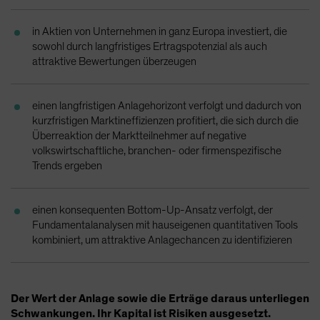
Spain
in Aktien von Unternehmen in ganz Europa investiert, die
Sweden
sowohl durch langfristiges Ertragspotenzial als auch
Switzerland
attraktive Bewertungen überzeugen
Taiwan - 台灣
UK
einen langfristigen Anlagehorizont verfolgt und dadurch von
kurzfristigen Marktineffizienzen profitiert, die sich durch die
United States (US Citizens)
Überreaktion der Marktteilnehmer auf negative
US (Non-US Citizens/NRC)
volkswirtschaftliche, branchen- oder firmenspezifische
Trends ergeben
einen konsequenten Bottom-Up-Ansatz verfolgt, der
Fundamentalanalysen mit hauseigenen quantitativen Tools
kombiniert, um attraktive Anlagechancen zu identifizieren
Der Wert der Anlage sowie die Erträge daraus unterliegen
Schwankungen. Ihr Kapital ist Risiken ausgesetzt.