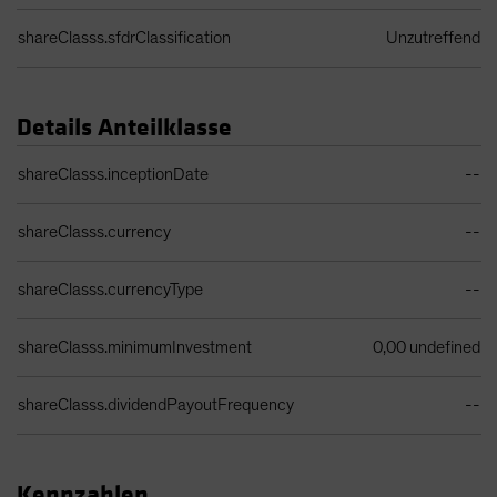
shareClasss.sfdrClassification
Unzutreffend
Details Anteilklasse
Share Class Details Table
shareClasss.inceptionDate
--
shareClasss.currency
--
shareClasss.currencyType
--
shareClasss.minimumInvestment
0,00 undefined
shareClasss.dividendPayoutFrequency
--
Kennzahlen