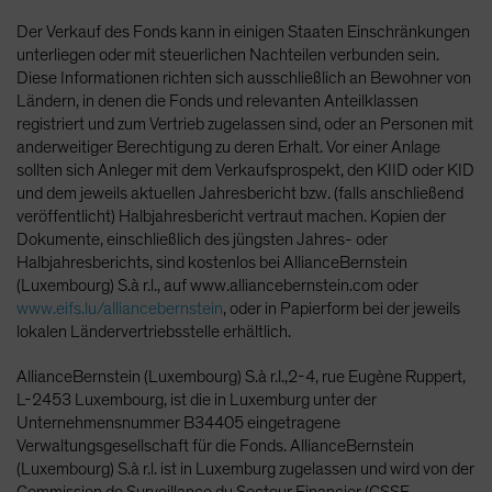
Der Verkauf des Fonds kann in einigen Staaten Einschränkungen
unterliegen oder mit steuerlichen Nachteilen verbunden sein.
Diese Informationen richten sich ausschließlich an Bewohner von
Ländern, in denen die Fonds und relevanten Anteilklassen
registriert und zum Vertrieb zugelassen sind, oder an Personen mit
anderweitiger Berechtigung zu deren Erhalt. Vor einer Anlage
sollten sich Anleger mit dem Verkaufsprospekt, den KIID oder KID
und dem jeweils aktuellen Jahresbericht bzw. (falls anschließend
veröffentlicht) Halbjahresbericht vertraut machen. Kopien der
Dokumente, einschließlich des jüngsten Jahres- oder
Halbjahresberichts, sind kostenlos bei AllianceBernstein
(Luxembourg) S.à r.l., auf www.alliancebernstein.com oder
www.eifs.lu/alliancebernstein
, oder in Papierform bei der jeweils
lokalen Ländervertriebsstelle erhältlich.
AllianceBernstein (Luxembourg) S.à r.l.,2-4, rue Eugène Ruppert,
L-2453 Luxembourg, ist die in Luxemburg unter der
Unternehmensnummer B34405 eingetragene
Verwaltungsgesellschaft für die Fonds. AllianceBernstein
(Luxembourg) S.à r.l. ist in Luxemburg zugelassen und wird von der
Commission de Surveillance du Secteur Financier (CSSF-