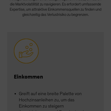
die Marktvolatilität zu navigieren. Es erfordert umfassende
Spain
Expertise, um attraktive Einkommensquellen zu finden und
Sweden
gleichzeitig das Verlustrisiko zu begrenzen.
Switzerland
Taiwan - 台灣
UK
United States (US Citizens)
US (Non-US Citizens/NRC)
Einkommen
Greift auf eine breite Palette von
Hochzinsanleihen zu, um das
Einkommen zu steigern