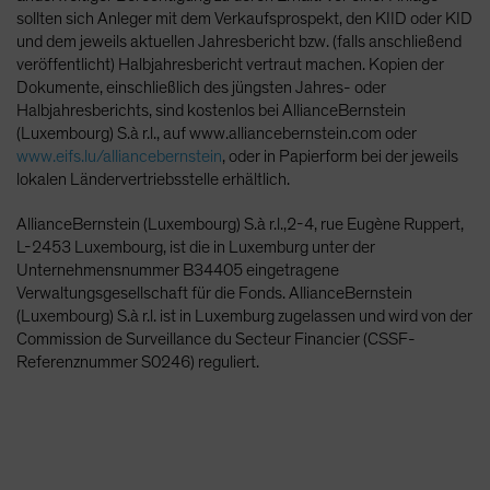
sollten sich Anleger mit dem Verkaufsprospekt, den KIID oder KID
und dem jeweils aktuellen Jahresbericht bzw. (falls anschließend
veröffentlicht) Halbjahresbericht vertraut machen. Kopien der
Dokumente, einschließlich des jüngsten Jahres- oder
Halbjahresberichts, sind kostenlos bei AllianceBernstein
(Luxembourg) S.à r.l., auf www.alliancebernstein.com oder
www.eifs.lu/alliancebernstein
, oder in Papierform bei der jeweils
lokalen Ländervertriebsstelle erhältlich.
AllianceBernstein (Luxembourg) S.à r.l.,2-4, rue Eugène Ruppert,
L-2453 Luxembourg, ist die in Luxemburg unter der
Unternehmensnummer B34405 eingetragene
Verwaltungsgesellschaft für die Fonds. AllianceBernstein
(Luxembourg) S.à r.l. ist in Luxemburg zugelassen und wird von der
Commission de Surveillance du Secteur Financier (CSSF-
Referenznummer S0246) reguliert.