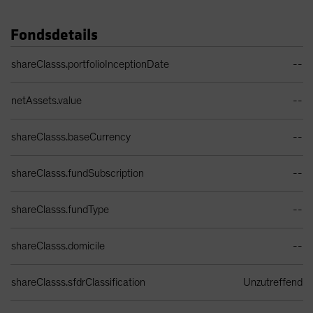
Fondsdetails
Portfolio Details Table
shareClasss.portfolioInceptionDate
--
netAssets.value
--
shareClasss.baseCurrency
--
shareClasss.fundSubscription
--
shareClasss.fundType
--
shareClasss.domicile
--
shareClasss.sfdrClassification
Unzutreffend