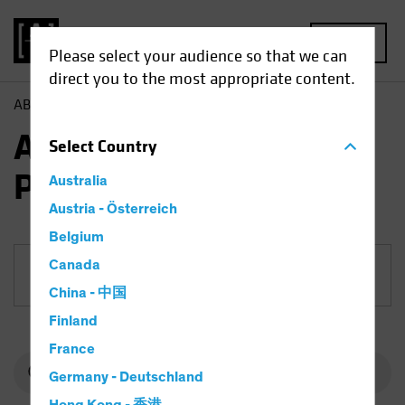
MENU
Please select your audience so that we can
direct you to the most appropriate content.
AB
Fonds
Anleihen | AB European Income Portfolio
AB European Income
Select
Country
Portfolio
Australia
Austria - Österreich
Belgium
Canada
Anteilklasse
China - 中国
Finland
France
Germany - Deutschland