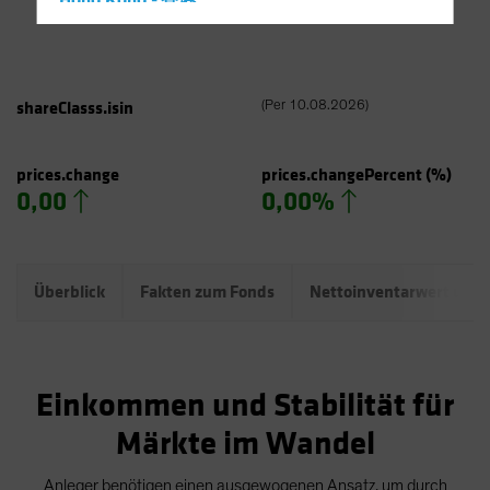
Hong Kong - 香港
Hungary
Iceland
Italy - Italia
shareClasss.isin
(
Per
10.08.2026
)
Japan - 日本
Latin America
prices.change
prices.changePercent
(%)
0,00
0,00%
Luxembourg and Other EMEA
Netherlands
New Zealand
Überblick
Fakten zum Fonds
Nettoinventarwert und
Norway
Other Asia-Pacific
Poland
Einkommen und Stabilität für
Portugal
Märkte im Wandel
Singapore
South Korea - 대한민국
Anleger benötigen einen ausgewogenen Ansatz, um durch