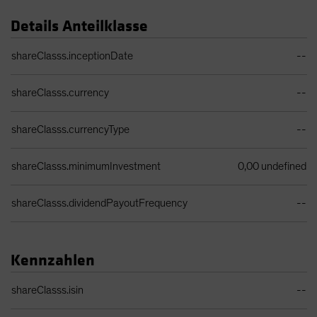
Details Anteilklasse
Share Class Details Table
shareClasss.inceptionDate
--
shareClasss.currency
--
shareClasss.currencyType
--
shareClasss.minimumInvestment
0,00 undefined
shareClasss.dividendPayoutFrequency
--
Kennzahlen
Identifiers Table
shareClasss.isin
--