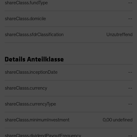
shareClasss.fundType
--
shareClasss.domicile
--
shareClasss.sfdrClassification
Unzutreffend
Details Anteilklasse
Share Class Details Table
shareClasss.inceptionDate
--
shareClasss.currency
--
shareClasss.currencyType
--
shareClasss.minimumInvestment
0,00 undefined
shareClasss.dividendPayoutFrequency
--