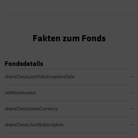
Fakten zum Fonds
Fondsdetails
Portfolio Details Table
shareClasss.portfolioInceptionDate
--
netAssets.value
--
shareClasss.baseCurrency
--
shareClasss.fundSubscription
--