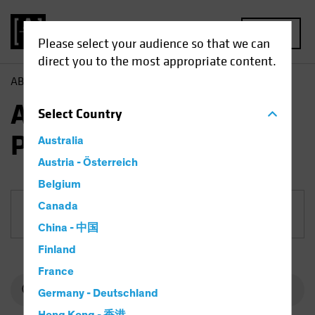
MENU
Please select your audience so that we can
direct you to the most appropriate content.
AB
Fonds
Anleihen | AB Mortgage Income Portfolio
AB Mortgage Income
Select
Country
Portfolio
Australia
Austria - Österreich
Belgium
Canada
Anteilklasse
China - 中国
Finland
France
Germany - Deutschland