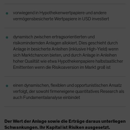
Spain
vorwiegend in Hypothekenwertpapiere und andere
Sweden
vermögensbesicherte Wertpapiere in USD investiert
Switzerland
Taiwan - 台灣
dynamisch zwischen ertragsorientierten und
UK
risikomindernden Anlagen allokiert. Dies geschieht durch
Anlage in besicherte Anleihen (inklusive High-Yield) wenn
United States (US Citizens)
sich Marktchancen bieten, und durch Anlage in Anleihen
US (Non-US Citizens/NRC)
hoher Qualität wie etwa Hypothekenpapiere halbstaatlicher
Emittenten wenn die Risikoaversion im Markt groß ist
einen dynamischen, flexiblen und opportunistischen Ansatz
verfolgt, der sowohl firmeneigene quantitatives Research als
auch Fundamentalanalyse einbindet
Der Wert der Anlage sowie die Erträge daraus unterliegen
Schwankungen. Ihr Kapital ist Risiken ausgesetzt.