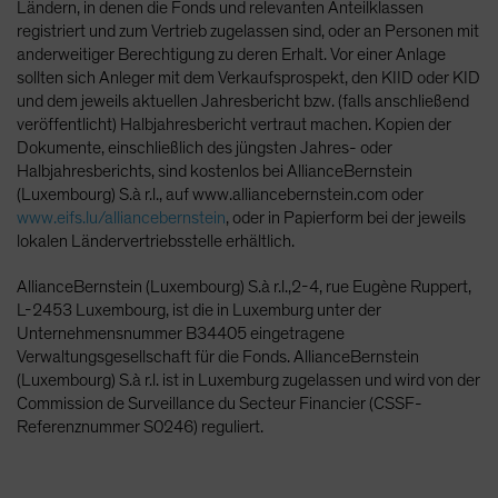
Ländern, in denen die Fonds und relevanten Anteilklassen
registriert und zum Vertrieb zugelassen sind, oder an Personen mit
anderweitiger Berechtigung zu deren Erhalt. Vor einer Anlage
sollten sich Anleger mit dem Verkaufsprospekt, den KIID oder KID
und dem jeweils aktuellen Jahresbericht bzw. (falls anschließend
veröffentlicht) Halbjahresbericht vertraut machen. Kopien der
Dokumente, einschließlich des jüngsten Jahres- oder
Halbjahresberichts, sind kostenlos bei AllianceBernstein
(Luxembourg) S.à r.l., auf www.alliancebernstein.com oder
www.eifs.lu/alliancebernstein
, oder in Papierform bei der jeweils
lokalen Ländervertriebsstelle erhältlich.
AllianceBernstein (Luxembourg) S.à r.l.,2-4, rue Eugène Ruppert,
L-2453 Luxembourg, ist die in Luxemburg unter der
Unternehmensnummer B34405 eingetragene
Verwaltungsgesellschaft für die Fonds. AllianceBernstein
(Luxembourg) S.à r.l. ist in Luxemburg zugelassen und wird von der
Commission de Surveillance du Secteur Financier (CSSF-
Referenznummer S0246) reguliert.