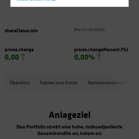
Hong Kong - 香港
Hungary
Iceland
Italy - Italia
shareClasss.isin
(
Per
07.08.2026
)
Japan - 日本
Latin America
prices.change
prices.changePercent
(%)
0,00
0,00%
Luxembourg and Other EMEA
Netherlands
New Zealand
Überblick
Fakten zum Fonds
Nettoinventarwert und
Norway
Other Asia-Pacific
Poland
Anlageziel
Portugal
Singapore
Das Portfolio strebt eine hohe, risikoadjustierte
Gesamtrendite an, indem es:
South Korea - 대한민국