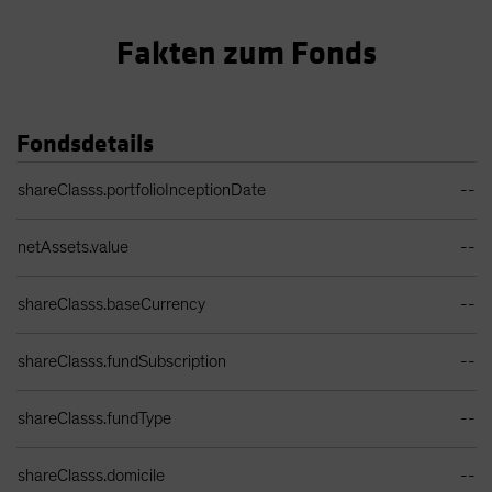
Fakten zum Fonds
Fondsdetails
Portfolio Details Table
shareClasss.portfolioInceptionDate
--
netAssets.value
--
shareClasss.baseCurrency
--
shareClasss.fundSubscription
--
shareClasss.fundType
--
shareClasss.domicile
--