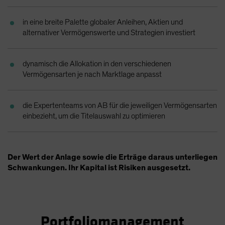
Spain
in eine breite Palette globaler Anleihen, Aktien und
Sweden
alternativer Vermögenswerte und Strategien investiert
Switzerland
Taiwan - 台灣
dynamisch die Allokation in den verschiedenen
UK
Vermögensarten je nach Marktlage anpasst
United States (US Citizens)
US (Non-US Citizens/NRC)
die Expertenteams von AB für die jeweiligen Vermögensarten
einbezieht, um die Titelauswahl zu optimieren
Der Wert der Anlage sowie die Erträge daraus unterliegen
Schwankungen. Ihr Kapital ist Risiken ausgesetzt.
Portfoliomanagement