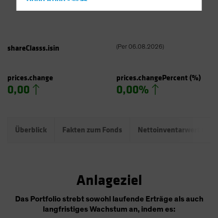
Hong Kong - 香港
Hungary
Iceland
Italy - Italia
shareClasss.isin
(
Per
06.08.2026
)
Japan - 日本
Latin America
prices.change
prices.changePercent
(%)
0,00
0,00%
Luxembourg and Other EMEA
Netherlands
New Zealand
Überblick
Fakten zum Fonds
Nettoinventarwert und
Norway
Other Asia-Pacific
Poland
Anlageziel
Portugal
Singapore
Das Portfolio strebt sowohl laufende Erträge als auch
langfristiges Wachstum an, indem es:
South Korea - 대한민국