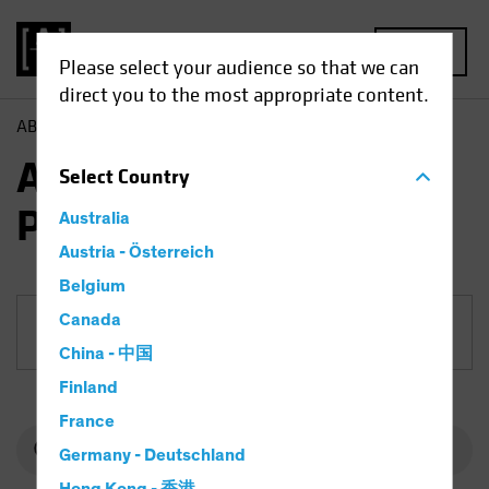
MENU
Please select your audience so that we can
direct you to the most appropriate content.
AB
Fonds
Multi-Asset | AB All Market Income Portfolio
AB All Market Income
Select
Country
Portfolio
Australia
Austria - Österreich
Belgium
Canada
Anteilklasse
China - 中国
Finland
France
Germany - Deutschland