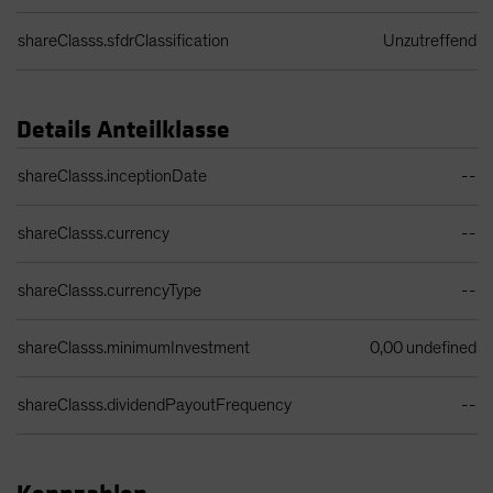
shareClasss.sfdrClassification
Unzutreffend
Details Anteilklasse
Share Class Details Table
shareClasss.inceptionDate
--
shareClasss.currency
--
shareClasss.currencyType
--
shareClasss.minimumInvestment
0,00 undefined
shareClasss.dividendPayoutFrequency
--