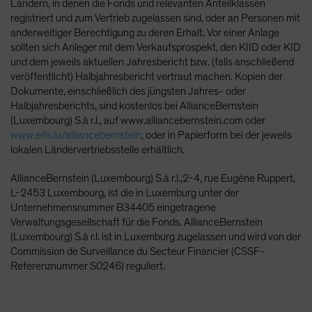
Ländern, in denen die Fonds und relevanten Anteilklassen
registriert und zum Vertrieb zugelassen sind, oder an Personen mit
anderweitiger Berechtigung zu deren Erhalt. Vor einer Anlage
sollten sich Anleger mit dem Verkaufsprospekt, den KIID oder KID
und dem jeweils aktuellen Jahresbericht bzw. (falls anschließend
veröffentlicht) Halbjahresbericht vertraut machen. Kopien der
Dokumente, einschließlich des jüngsten Jahres- oder
Halbjahresberichts, sind kostenlos bei AllianceBernstein
(Luxembourg) S.à r.l., auf www.alliancebernstein.com oder
www.eifs.lu/alliancebernstein
, oder in Papierform bei der jeweils
lokalen Ländervertriebsstelle erhältlich.
AllianceBernstein (Luxembourg) S.à r.l.,2-4, rue Eugène Ruppert,
L-2453 Luxembourg, ist die in Luxemburg unter der
Unternehmensnummer B34405 eingetragene
Verwaltungsgesellschaft für die Fonds. AllianceBernstein
(Luxembourg) S.à r.l. ist in Luxemburg zugelassen und wird von der
Commission de Surveillance du Secteur Financier (CSSF-
Referenznummer S0246) reguliert.