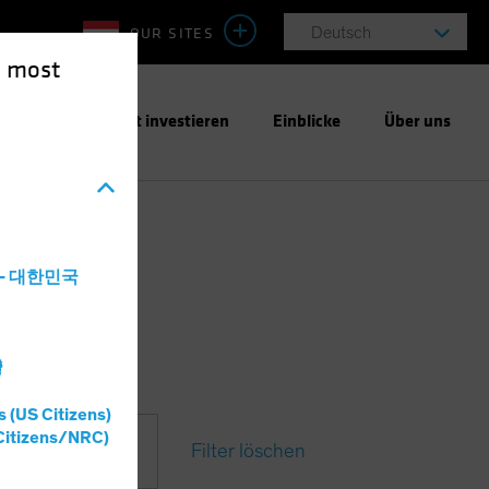
OUR SITES
Deutsch
e most
ntwortungsbewusst investieren
Einblicke
Über uns
a - 대한민국
灣
s (US Citizens)
Citizens/NRC)
Filter löschen
mate