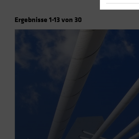
Ergebnisse
1
-13
von
30