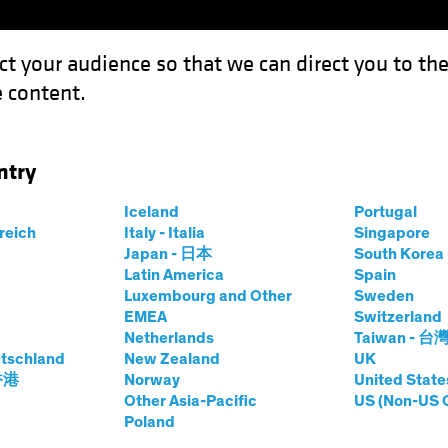
ct your audience so that we can direct you to th
 content.
Fonds
Kompetenzen
Anlagen im Fokus
Vera
ntry
Iceland
Portugal
rreich
Italy - Italia
Singapore
Japan - 日本
South Kore
Latin America
Spain
Luxembourg and Other
Sweden
EMEA
Switzerland
Netherlands
Taiwan - 台
tschland
New Zealand
UK
 香港
Norway
United State
Other Asia-Pacific
US (Non-US 
Vermögensarten
Alle For
Poland
ilung