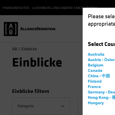
FINANZBERATER - LUXEMBURG UND ANDERE EMEA-LÄNDER
Please sele
appropriate
Select
Cou
AB
Einblicke
Australia
Einblicke
Austria - Öste
Belgium
Canada
China - 中国
Finland
France
Einblicke filtern
Germany - Deu
Hong Kong -
Hungary
Thema
Kategorie
Vermögensaufte