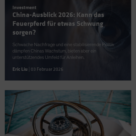
Spain
Investment
China-Ausblick 2026: Kann das
Sweden
Feuerpferd für etwas Schwung
Switzerland
sorgen?
Taiwan - 台灣
UK
Schwache Nachfrage und eine stabilisierende Politik
dämpfen Chinas Wachstum, bieten aber ein
United States (US Citizens)
unterstützendes Umfeld für Anleihen.
US (Non-US Citizens/NRC)
Eric Liu
|
03 Februar 2026