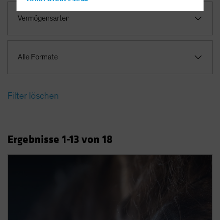
Hong Kong - 香港
Hungary
Vermögensarten
Iceland
Italy - Italia
Alle Formate
Japan - 日本
Latin America
Luxembourg and Other EMEA
Filter löschen
Netherlands
New Zealand
Ergebnisse
1
-13
von
18
Norway
Other Asia-Pacific
Poland
Portugal
Singapore
South Korea - 대한민국