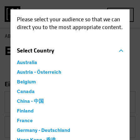
MENU
Please select your audience so that we can
direct you to the most appropriate content.
AB
Einblicke
Einblicke
Select
Country
Australia
Austria - Österreich
Belgium
Einblicke filtern
Canada
China - 中国
Kategorie
Finland
France
Thema
Falling Rates
Germany - Deutschland