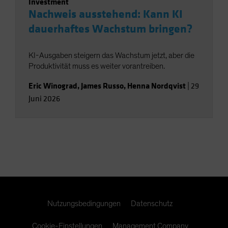
Investment
Nachweis ausstehend: Kann KI
dauerhaftes Wachstum bringen?
KI-Ausgaben steigern das Wachstum jetzt, aber die
Produktivität muss es weiter vorantreiben.
Eric Winograd
,
James Russo
,
Henna Nordqvist
|
29
Juni 2026
Nutzungsbedingungen
Datenschutz
Cookie-Einstellungen
Management Company