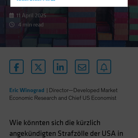
Hong Kong - 香港
Hungary
11 April 2025
Iceland
4 min read
Italy - Italia
Japan - 日本
Latin America
Luxembourg and Other EMEA
Netherlands
New Zealand
Norway
Eric Winograd
|
Director—Developed Market
Other Asia-Pacific
Economic Research and Chief US Economist
Poland
Portugal
Wie könnten sich die kürzlich
Singapore
angekündigten Strafzölle der USA in
South Korea - 대한민국