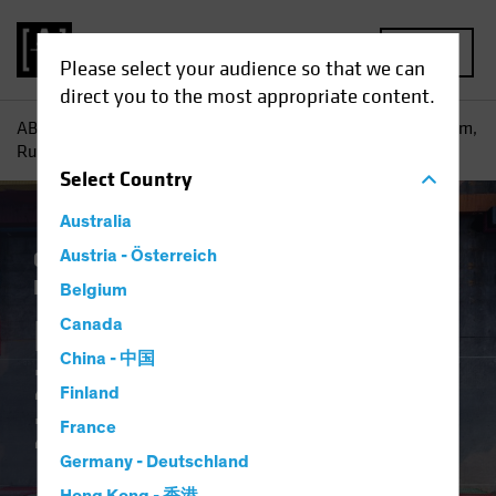
MENU
Please select your audience so that we can
direct you to the most appropriate content.
AB
Einblicke
Konjunkturausblicke
Die USA im Zollsturm,
Runde Zwei
Select
Country
Australia
Gesetzliche Auflagen
Austria - Österreich
Handelskriege
Inflation
Wirtschaft
Anleihen
Blog
Belgium
Die USA im
Canada
China - 中国
Zollsturm, Runde
Finland
Zwei
France
Germany - Deutschland