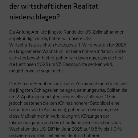
der wirtschaftlichen Realität
Spain
niederschlagen?
Sweden
Switzerland
Da Anfang April die jüngste Runde der US-Zollmaßnahmen
Taiwan - 台灣
angekündigt wurde, haben wir unsere US-
UK
Wirtschaftsaussichten herabgestuft. Wir erwarten für 2025
ein langsameres Wachstum und eine höhere Inflation. Sollte
United States (US Citizens)
sich dies bewahrheiten, gehen wir davon aus, dass die Fed
US (Non-US Citizens/NRC)
die Leitzinsen 2025 um 75 Basispunkte senken wird,
möglicherweise sogar mehr.
Das Hin und Her über spezifische Zollmaßnahmen bleibt, wie
die jüngsten Schlagzeilen belegen, sehr ungewiss. Sollten die
am 2. April angekündigten universellen Zölle von 10 %
jedoch bestehen bleiben (Chinas höherer Satz bildet eine
bemerkenswerte Ausnahme), gehen wir davon aus, dass
diese Maßnahmen in Verbindung mit Kürzungen der
Inlandsausgaben und des öffentlichen Stellenabbaus das
Wachstum des US-BIP im Jahr 2025 auf 0,5 % bis 1,0 %
reduzieren würden, mit einem deutlich höheren