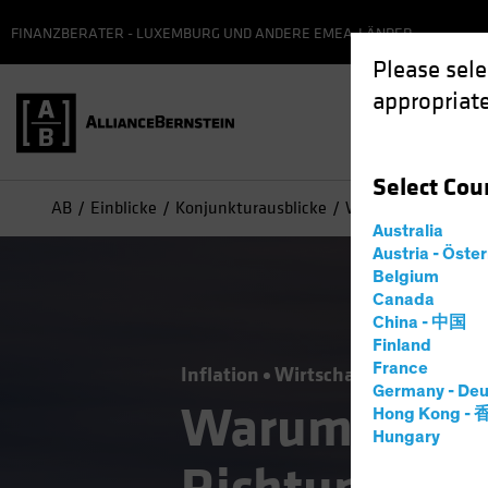
FINANZBERATER - LUXEMBURG UND ANDERE EMEA-LÄNDER
Please sele
appropriate
Select
Cou
AB
Einblicke
Konjunkturausblicke
Warum die Fed das
Australia
Austria - Öste
Belgium
Canada
China - 中国
Finland
France
Inflation
Wirtschaft
Anleihen
Germany - Deu
Warum die F
Hong Kong -
Hungary