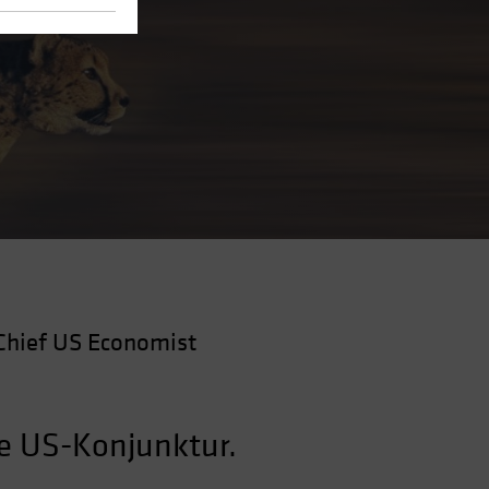
Chief US Economist
ie US-Konjunktur.