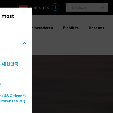
OUR SITES
Deutsch
e most
ntwortungsbewusst investieren
Einblicke
Über uns
a - 대한민국
灣
s (US Citizens)
Citizens/NRC)