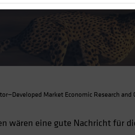
nssenkungen erhöht
ctor—Developed Market Economic Research and 
n wären eine gute Nachricht für d