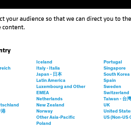
ct your audience so that we can direct you to th
 content.
Fonds
Kompetenzen
Anlagen im Fokus
Vera
ntry
 Tempo in Richtung Zinssenkungen erhöht
Iceland
Portugal
rreich
Italy - Italia
Singapore
Japan - 日本
South Kore
Latin America
Spain
Luxembourg and Other
Sweden
EMEA
Switzerland
Netherlands
Taiwan - 台
Blog
tschland
New Zealand
UK
ed das Tempo in
 香港
Norway
United State
Other Asia-Pacific
US (Non-US 
Poland