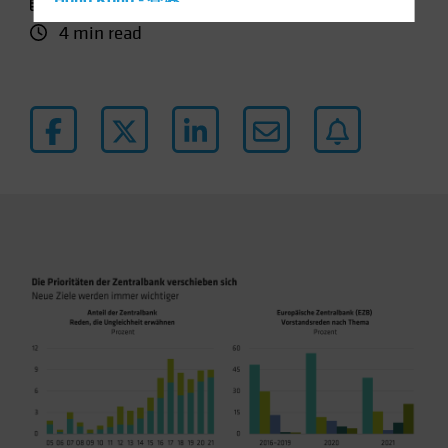
27 August 2021
Hong Kong - 香港
4 min read
Hungary
Iceland
Italy - Italia
Japan - 日本
Latin America
Luxembourg and Other EMEA
Netherlands
New Zealand
Norway
Other Asia-Pacific
Poland
Portugal
Singapore
South Korea - 대한민국