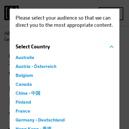
MENU
Please select your audience so that we can
direct you to the most appropriate content.
AB
Einblicke
Konjunkturausblicke
Wird eine neue
Geldpolitik zu höherer Inflation führen?
Select
Country
Inflation
Niedrigzinsumfeld
Steigende
Australia
Zinsen
Wirtschaft
Anleihen
Diagramm
Austria - Österreich
Wird eine neue
Belgium
Geldpolitik zu
Canada
China - 中国
höherer Inflation
Finland
führen?
France
Germany - Deutschland