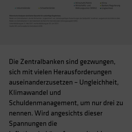
Spain
Sweden
Switzerland
Taiwan - 台灣
UK
United States (US Citizens)
Die Zentralbanken sind gezwungen,
US (Non-US Citizens/NRC)
sich mit vielen Herausforderungen
auseinanderzusetzen – Ungleichheit,
Klimawandel und
Schuldenmanagement, um nur drei zu
nennen. Wird angesichts dieser
Spannungen die