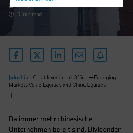
Hong Kong - 香港
25 September 2024
Hungary
5 min read
Iceland
Italy - Italia
Japan - 日本
Latin America
Luxembourg and Other EMEA
Netherlands
New Zealand
John Lin
|
Chief Investment Officer—Emerging
Norway
Markets Value Equities and China Equities
Other Asia-Pacific
|
Poland
Portugal
Da immer mehr chinesische
Singapore
Unternehmen bereit sind, Dividenden
South Korea - 대한민국