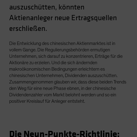
auszuschütten, könnten
Spain
Sweden
Aktienanleger neue Ertragsquellen
Switzerland
erschließen.
Taiwan - 台灣
UK
Die Entwicklung des chinesischen Aktienmarktes ist in
vollem Gange. Die Regulierungsbehörden ermutigen
United States (US Citizens)
Unternehmen, sich darauf zu konzentrieren, Erträge für die
US (Non-US Citizens/NRC)
Aktionäre zu erzielen. Und die sich ändernden
makroökonomischen Bedingungen erleichtern es
chinesischen Unternehmen, Dividenden auszuschütten.
Zusammengenommen glauben wir, dass diese beiden Trends
den Weg für eine neue Phase ebnen, in der chinesische
Dividendenzahler vom Markt belohnt werden und so ein
positiver Kreislauf für Anleger entsteht.
Die Neun-Punkte-Richtlinie: