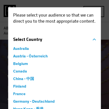
MENU
Please select your audience so that we can
direct you to the most appropriate content.
AB
Einblicke
Investment
Chinesische Aktien: Wie
Anleger die Dividendenkraft freisetzen können
Select
Country
Australia
China
Austria - Österreich
Schwellenländer
Aktien
Blog
Belgium
Chinesische Aktien:
Canada
Wie Anleger die
China - 中国
Dividendenkraft
Finland
France
freisetzen können
Germany - Deutschland