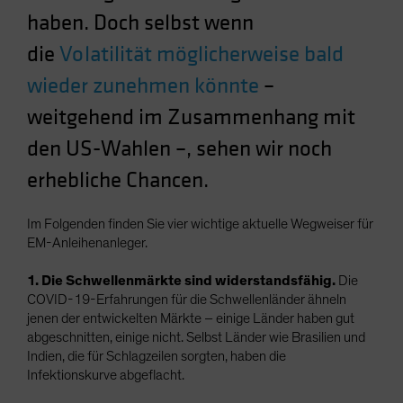
Spain
haben. Doch selbst wenn
Sweden
die
Volatilität möglicherweise bald
Switzerland
wieder zunehmen könnte
–
Taiwan - 台灣
weitgehend im Zusammenhang mit
UK
den US-Wahlen –, sehen wir noch
United States (US Citizens)
erhebliche Chancen.
US (Non-US Citizens/NRC)
Im Folgenden finden Sie vier wichtige aktuelle Wegweiser für
EM-Anleihenanleger.
1. Die Schwellenmärkte sind widerstandsfähig.
Die
COVID-19-Erfahrungen für die Schwellenländer ähneln
jenen der entwickelten Märkte – einige Länder haben gut
abgeschnitten, einige nicht. Selbst Länder wie Brasilien und
Indien, die für Schlagzeilen sorgten, haben die
Infektionskurve abgeflacht.