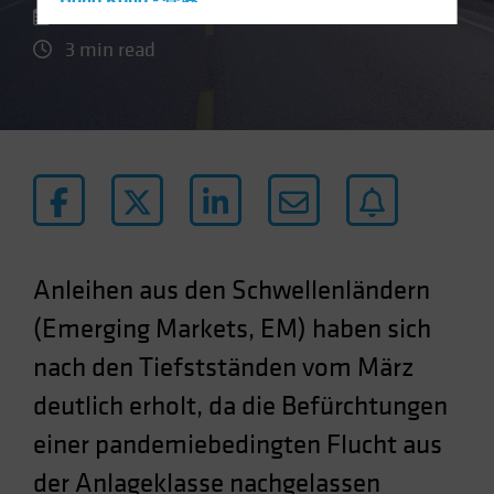
Hong Kong - 香港
02 November 2020
Hungary
3 min read
Iceland
Italy - Italia
Japan - 日本
Latin America
Luxembourg and Other EMEA
Netherlands
New Zealand
Anleihen aus den Schwellenländern
Norway
(Emerging Markets, EM) haben sich
Other Asia-Pacific
nach den Tiefstständen vom März
Poland
deutlich erholt, da die Befürchtungen
Portugal
einer pandemiebedingten Flucht aus
Singapore
der Anlageklasse nachgelassen
South Korea - 대한민국