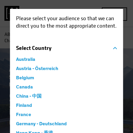
MENU
Please select your audience so that we can
direct you to the most appropriate content.
AB
Einblicke
Investment
Schwellenländeranleihen:
Chancen in volatilem Umfeld
Select
Country
Australia
Aktiv und Passiv
Austria - Österreich
Niedrigzinsumfeld
Schwellenländer
Volatilität
Anleihen
Belgium
Blog
Canada
Schwellenländeranle
China - 中国
Finland
ihen
France
Chancen in volatilem Umfeld
Germany - Deutschland