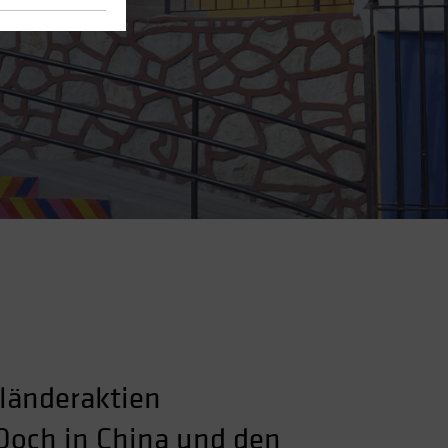
länderaktien
 Doch in China und den