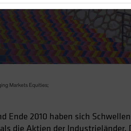
 andauern?
ng Markets Equities;
nd Ende 2010 haben sich Schwellen
als die Aktien der Industrieländer.