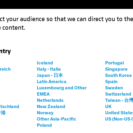
ct your audience so that we can direct you to th
 content.
Fonds
Kompetenzen
Anlagen im Fokus
Vera
ntry
n die Erholung andauern?
Iceland
Portugal
rreich
Italy - Italia
Singapore
Japan - 日本
South Kore
Latin America
Spain
Luxembourg and Other
Sweden
EMEA
Switzerland
Netherlands
Taiwan - 台
Volatilität
Aktien
Blog
tschland
New Zealand
UK
deraktien: Kann
 香港
Norway
United State
Other Asia-Pacific
US (Non-US 
Poland