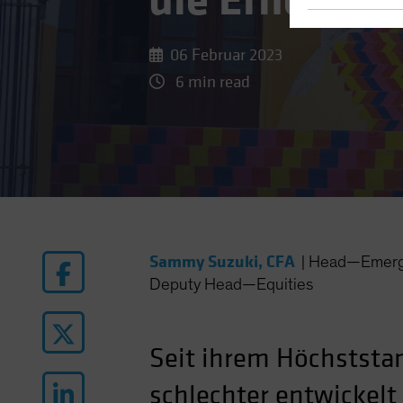
die Erholung
06 Februar 2023
6 min read
Sammy Suzuki, CFA
|
Head—Emergi
Deputy Head—Equities
Seit ihrem Höchststa
schlechter entwickelt 