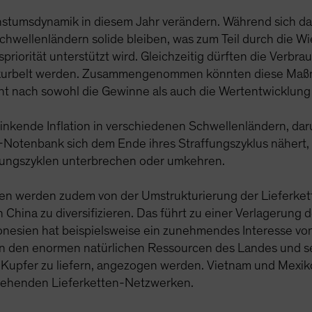
stumsdynamik in diesem Jahr verändern. Während sich da
Schwellenländern solide bleiben, was zum Teil durch die W
iorität unterstützt wird. Gleichzeitig dürften die Verb
gekurbelt werden. Zusammengenommen könnten diese M
t nach sowohl die Gewinne als auch die Wertentwicklung 
inkende Inflation in verschiedenen Schwellenländern, daru
S-Notenbank sich dem Ende ihres Straffungszyklus nähert
ffungszyklen unterbrechen oder umkehren.
ten werden zudem von der Umstrukturierung der Lieferket
n China zu diversifizieren. Das führt zu einer Verlagerung
donesien hat beispielsweise ein zunehmendes Interesse vo
von den enormen natürlichen Ressourcen des Landes und se
 Kupfer zu liefern, angezogen werden. Vietnam und Mexiko
tehenden Lieferketten-Netzwerken.