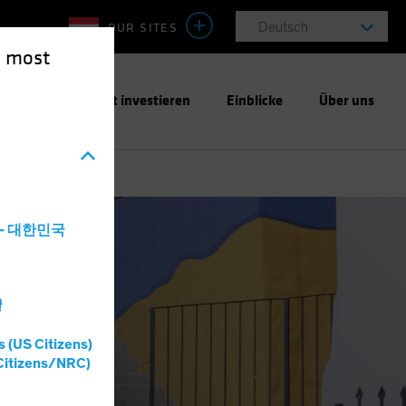
OUR SITES
Deutsch
e most
ntwortungsbewusst investieren
Einblicke
Über uns
a - 대한민국
灣
s (US Citizens)
Citizens/NRC)