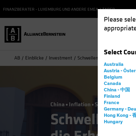
FINANZBERATER - LUXEMBURG UND ANDERE EMEA-LÄNDER
Please sele
appropriate
Select
Cou
AB
Einblicke
Investment
Schwellenländeraktien: Kan
Australia
Austria - Öste
Belgium
Canada
China - 中国
Finland
France
China
Inflation
Schwellenländer
Germany - Deu
Schwellenlän
Hong Kong -
Hungary