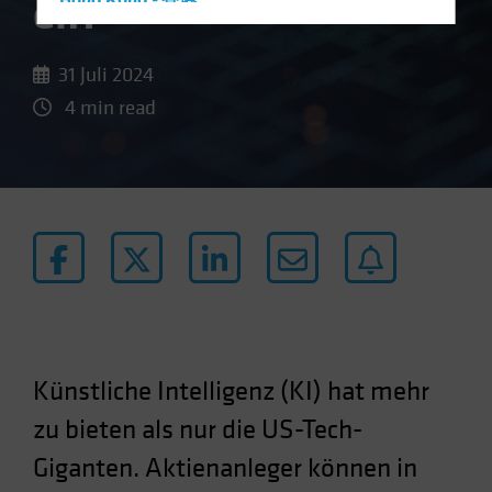
en?
Hong Kong - 香港
Hungary
Iceland
31 Juli 2024
Italy - Italia
4 min read
Japan - 日本
Latin America
Luxembourg and Other EMEA
Netherlands
New Zealand
Norway
Other Asia-Pacific
Poland
Künstliche Intelligenz (KI) hat mehr
Portugal
zu bieten als nur die US-Tech-
Singapore
Giganten. Aktienanleger können in
South Korea - 대한민국