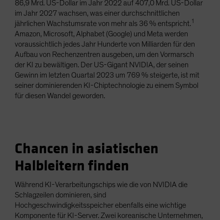
86,9 Mrd. US-Dollar im Jahr 2022 auf 407,0 Mrd. US-Dollar
im Jahr 2027 wachsen, was einer durchschnittlichen
1
jährlichen Wachstumsrate von mehr als 36 % entspricht.
Amazon, Microsoft, Alphabet (Google) und Meta werden
voraussichtlich jedes Jahr Hunderte von Milliarden für den
Aufbau von Rechenzentren ausgeben, um den Vormarsch
der KI zu bewältigen. Der US-Gigant NVIDIA, der seinen
Gewinn im letzten Quartal 2023 um 769 % steigerte, ist mit
seiner dominierenden KI-Chiptechnologie zu einem Symbol
für diesen Wandel geworden.
Chancen in asiatischen
Halbleitern finden
Während KI-Verarbeitungschips wie die von NVIDIA die
Schlagzeilen dominieren, sind
Hochgeschwindigkeitsspeicher ebenfalls eine wichtige
Komponente für KI-Server. Zwei koreanische Unternehmen,