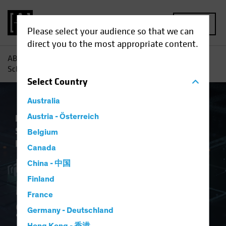
MENU
Please select your audience so that we can
direct you to the most appropriate content.
AB
Einblicke
Investment
Ist KI ein neuer Motor für
Schwellenländeraktien?
Select
Country
Australia
Künstliche Intelligenz (KI)
Austria - Österreich
Schwellenländer
Technologie und
Belgium
Innovation
Aktien
Blog
Canada
Ist KI ein neuer
China - 中国
Finland
Motor für
France
Schwellenländerakti
Germany - Deutschland