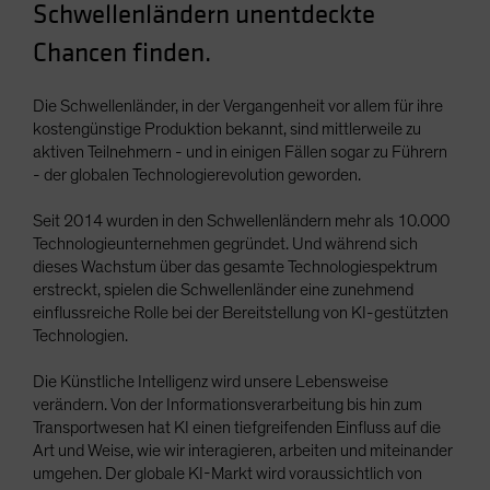
Schwellenländern unentdeckte
Spain
Chancen finden.
Sweden
Switzerland
Die Schwellenländer, in der Vergangenheit vor allem für ihre
Taiwan - 台灣
kostengünstige Produktion bekannt, sind mittlerweile zu
aktiven Teilnehmern - und in einigen Fällen sogar zu Führern
UK
- der globalen Technologierevolution geworden.
United States (US Citizens)
Seit 2014 wurden in den Schwellenländern mehr als 10.000
US (Non-US Citizens/NRC)
Technologieunternehmen gegründet. Und während sich
dieses Wachstum über das gesamte Technologiespektrum
erstreckt, spielen die Schwellenländer eine zunehmend
einflussreiche Rolle bei der Bereitstellung von KI-gestützten
Technologien.
Die Künstliche Intelligenz wird unsere Lebensweise
verändern. Von der Informationsverarbeitung bis hin zum
Transportwesen hat KI einen tiefgreifenden Einfluss auf die
Art und Weise, wie wir interagieren, arbeiten und miteinander
umgehen. Der globale KI-Markt wird voraussichtlich von