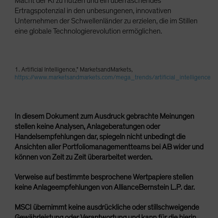
Macht der KI zu nutzen und ein überraschendes
Ertragspotenzial in den unbesungenen, innovativen
Unternehmen der Schwellenländer zu erzielen, die im Stillen
eine globale Technologierevolution ermöglichen.
1. Artificial Intelligence," MarketsandMarkets,
https://www.marketsandmarkets.com/mega_trends/artificial_intelligence
In diesem Dokument zum Ausdruck gebrachte Meinungen
stellen keine Analysen, Anlageberatungen oder
Handelsempfehlungen dar, spiegeln nicht unbedingt die
Ansichten aller Portfoliomanagementteams bei AB wider und
können von Zeit zu Zeit überarbeitet werden.
Verweise auf bestimmte besprochene Wertpapiere stellen
keine Anlageempfehlungen von AllianceBernstein L.P. dar.
MSCI übernimmt keine ausdrückliche oder stillschweigende
Gewährleistung oder Verantwortung und kann für die hierin