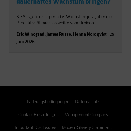
dauerhaftes Wachstum bringen?
KI-Ausgaben steigern das Wachstum jetzt, aber die
Produktivität muss es weiter vorantreiben.
Eric Winograd
,
James Russo
,
Henna Nordqvist
|
29
Juni 2026
Nutzungsbedingungen
Datenschutz
Cookie-Einstellungen
Management Company
Important Disclosures
Modern Slavery Statement