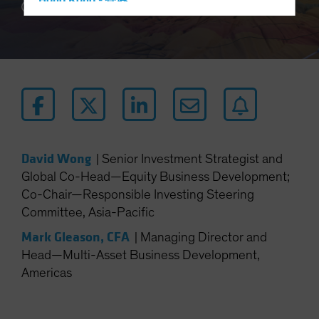
Hong Kong - 香港
6 min read
Hungary
Iceland
Italy - Italia
Japan - 日本
Latin America
Luxembourg and Other EMEA
Netherlands
David Wong
|
Senior Investment Strategist and
Global Co-Head—Equity Business Development;
New Zealand
Co-Chair—Responsible Investing Steering
Norway
Committee, Asia-Pacific
Other Asia-Pacific
Mark Gleason, CFA
|
Managing Director and
Poland
Head—Multi-Asset Business Development,
Portugal
Americas
Singapore
South Korea - 대한민국