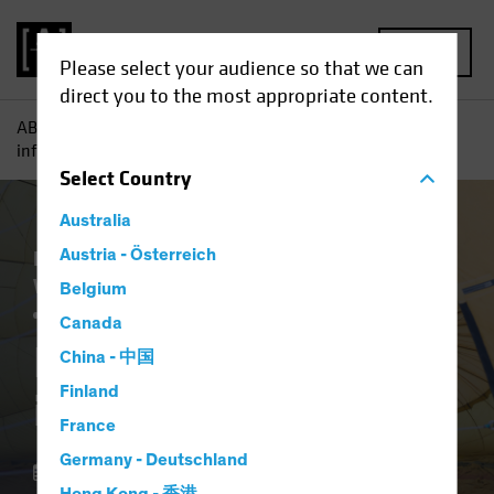
MENU
Please select your audience so that we can
direct you to the most appropriate content.
AB
Einblicke
Investment
Ist Ihr Portfolio
inflationsresistent?
Select
Country
Australia
Einkommen
Austria - Österreich
Inflation
Steigende Zinsen
Wirtschaft
Aktien
Anleihen
Multi-Asset
Belgium
Blog
Canada
Ist Ihr Portfolio
China - 中国
Finland
inflationsresistent?
France
Germany - Deutschland
23 März 2021