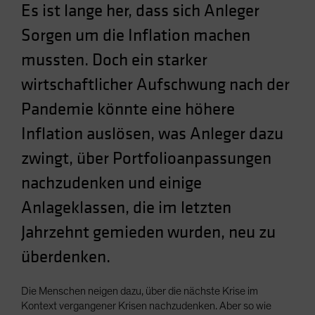
Es ist lange her, dass sich Anleger
Spain
Sorgen um die Inflation machen
Sweden
mussten. Doch ein starker
Switzerland
Taiwan - 台灣
wirtschaftlicher Aufschwung nach der
UK
Pandemie könnte eine höhere
United States (US Citizens)
Inflation auslösen, was Anleger dazu
US (Non-US Citizens/NRC)
zwingt, über Portfolioanpassungen
nachzudenken und einige
Anlageklassen, die im letzten
Jahrzehnt gemieden wurden, neu zu
überdenken.
Die Menschen neigen dazu, über die nächste Krise im
Kontext vergangener Krisen nachzudenken. Aber so wie