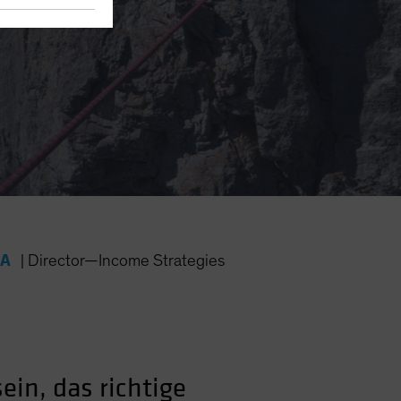
FA
|
Director—Income Strategies
ein, das richtige