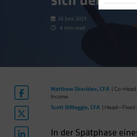
sich der Anl
26 Juni 2023
4 min read
Matthew Sheridan, CFA
|
Co-Head—
Income
Scott DiMaggio, CFA
|
Head—Fixed 
In der Spätphase eine