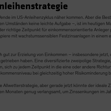
nleihenstrategie
 Wende im US-Anleihenzyklus näher kommen. Aber die Bes
n Umständen keine leichte Aufgabe –, ist im heutigen Mar
der richtige Zeitpunkt für einkommensorientierte Anlege
piere mit wachstumssensiblen Festzinsanlagen in einem e
 gut zur Erzielung von Einkommen – insbesondere jetzt, da 
getrieben haben. Eine diversifizierte zweipolige Strategie
n, sich zu jedem Zeitpunkt in die eine oder andere Richtun
kommensniveau bei gleichzeitig hoher Risikominderung b
e Allwetterstrategie, aber gerade jetzt könnte der ideale Z
n Monaten genug verlangsamt, um Zinssenkungen im Jahr