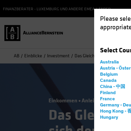
FINANZBERATER - LUXEMBURG UND ANDERE EMEA-LÄNDER
Please sele
appropriate
Select
Cou
AB
Einblicke
Investment
Das Gleichgewicht halten, we
Australia
Austria - Öste
Belgium
Canada
China - 中国
Finland
France
Einkommen
Anleihen
Blog
Germany - Deu
Das Gleichge
Hong Kong -
Hungary