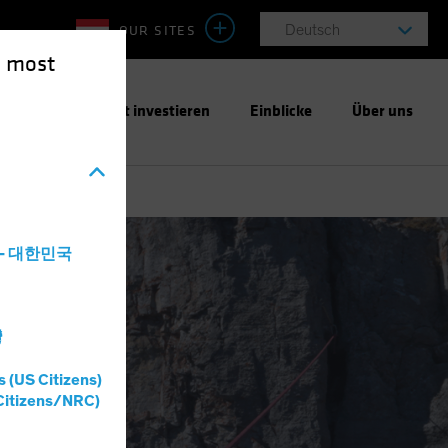
OUR SITES
Deutsch
e most
ntwortungsbewusst investieren
Einblicke
Über uns
a - 대한민국
灣
s (US Citizens)
Citizens/NRC)