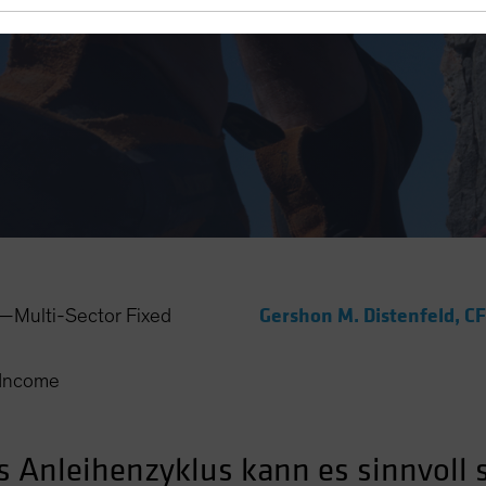
eihenzyklus dreht
Gershon M. Distenfeld, C
Multi-Sector Fixed
Income
s Anleihenzyklus kann es sinnvoll s