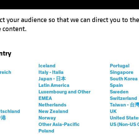
ct your audience so that we can direct you to th
 content.
Fonds
Kompetenzen
Anlagen im Fokus
Vera
ntry
nn sich der Anleihenzyklus dreht
Iceland
Portugal
rreich
Italy - Italia
Singapore
Japan - 日本
South Kore
Latin America
Spain
Luxembourg and Other
Sweden
EMEA
Switzerland
Netherlands
Taiwan - 台
tschland
New Zealand
UK
wicht halten, wenn
 香港
Norway
United State
Other Asia-Pacific
US (Non-US 
Poland