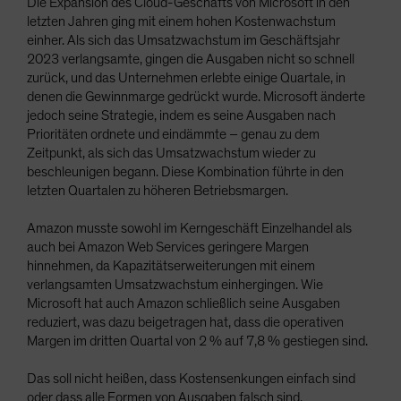
Die Expansion des Cloud-Geschäfts von Microsoft in den
letzten Jahren ging mit einem hohen Kostenwachstum
einher. Als sich das Umsatzwachstum im Geschäftsjahr
2023 verlangsamte, gingen die Ausgaben nicht so schnell
zurück, und das Unternehmen erlebte einige Quartale, in
denen die Gewinnmarge gedrückt wurde. Microsoft änderte
jedoch seine Strategie, indem es seine Ausgaben nach
Prioritäten ordnete und eindämmte – genau zu dem
Zeitpunkt, als sich das Umsatzwachstum wieder zu
beschleunigen begann. Diese Kombination führte in den
letzten Quartalen zu höheren Betriebsmargen.
Amazon musste sowohl im Kerngeschäft Einzelhandel als
auch bei Amazon Web Services geringere Margen
hinnehmen, da Kapazitätserweiterungen mit einem
verlangsamten Umsatzwachstum einhergingen. Wie
Microsoft hat auch Amazon schließlich seine Ausgaben
reduziert, was dazu beigetragen hat, dass die operativen
Margen im dritten Quartal von 2 % auf 7,8 % gestiegen sind.
Das soll nicht heißen, dass Kostensenkungen einfach sind
oder dass alle Formen von Ausgaben falsch sind.