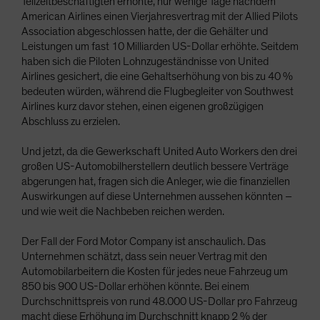
Teilzeitbeschäftigten erhöhte, nur wenige Tage nachdem
American Airlines einen Vierjahresvertrag mit der Allied Pilots
Association abgeschlossen hatte, der die Gehälter und
Leistungen um fast 10 Milliarden US-Dollar erhöhte. Seitdem
haben sich die Piloten Lohnzugeständnisse von United
Airlines gesichert, die eine Gehaltserhöhung von bis zu 40 %
bedeuten würden, während die Flugbegleiter von Southwest
Airlines kurz davor stehen, einen eigenen großzügigen
Abschluss zu erzielen.
Und jetzt, da die Gewerkschaft United Auto Workers den drei
großen US-Automobilherstellern deutlich bessere Verträge
abgerungen hat, fragen sich die Anleger, wie die finanziellen
Auswirkungen auf diese Unternehmen aussehen könnten –
und wie weit die Nachbeben reichen werden.
Der Fall der Ford Motor Company ist anschaulich. Das
Unternehmen schätzt, dass sein neuer Vertrag mit den
Automobilarbeitern die Kosten für jedes neue Fahrzeug um
850 bis 900 US-Dollar erhöhen könnte. Bei einem
Durchschnittspreis von rund 48.000 US-Dollar pro Fahrzeug
macht diese Erhöhung im Durchschnitt knapp 2 % der