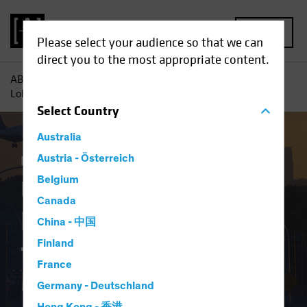
MENU
Please select your audience so that we can
direct you to the most appropriate content.
AB
Einblicke
Investment
US-Arbeitsmarkt:
Lohnsteigerungen führen zu Margenproblemen
Select
Country
Australia
Inflation
Austria - Österreich
Aktien
Blog
Belgium
US-Arbeitsmarkt:
Canada
Lohnsteigerungen
China - 中国
führen zu
Finland
France
Margenproblemen
Germany - Deutschland