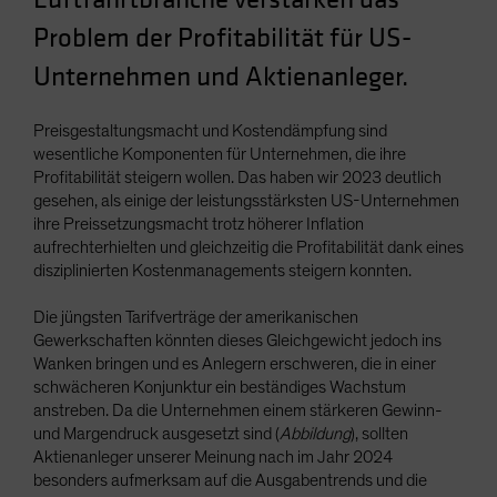
Spain
Problem der Profitabilität für US-
Sweden
Unternehmen und Aktienanleger.
Switzerland
Taiwan - 台灣
Preisgestaltungsmacht und Kostendämpfung sind
wesentliche Komponenten für Unternehmen, die ihre
UK
Profitabilität steigern wollen. Das haben wir 2023 deutlich
United States (US Citizens)
gesehen, als einige der leistungsstärksten US-Unternehmen
ihre Preissetzungsmacht trotz höherer Inflation
US (Non-US Citizens/NRC)
aufrechterhielten und gleichzeitig die Profitabilität dank eines
disziplinierten Kostenmanagements steigern konnten.
Die jüngsten Tarifverträge der amerikanischen
Gewerkschaften könnten dieses Gleichgewicht jedoch ins
Wanken bringen und es Anlegern erschweren, die in einer
schwächeren Konjunktur ein beständiges Wachstum
anstreben. Da die Unternehmen einem stärkeren Gewinn-
und Margendruck ausgesetzt sind (
Abbildung
), sollten
Aktienanleger unserer Meinung nach im Jahr 2024
besonders aufmerksam auf die Ausgabentrends und die