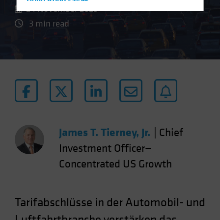
Hong Kong - 香港
24 November 2023
Hungary
3 min read
Iceland
Italy - Italia
Japan - 日本
Latin America
Luxembourg and Other EMEA
Netherlands
New Zealand
James T. Tierney, Jr.
|
Chief
Norway
Investment Officer—
Other Asia-Pacific
Concentrated US Growth
Poland
Portugal
Singapore
Tarifabschlüsse in der Automobil- und
South Korea - 대한민국
Luftfahrtbranche verstärken das