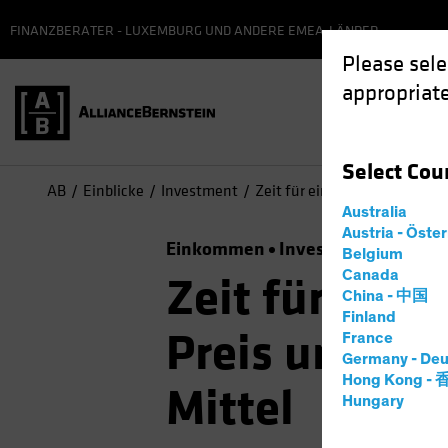
FINANZBERATER - LUXEMBURG UND ANDERE EMEA-LÄNDER
Please sele
appropriate
Select
Cou
AB
Einblicke
Investment
Zeit für eine Pause? Der hohe
Australia
Austria - Öste
Einkommen
Investieren im Spät
Belgium
Canada
Zeit für eine
China - 中国
Finland
Preis ungenut
France
Germany - Deu
Hong Kong -
Mittel
Hungary