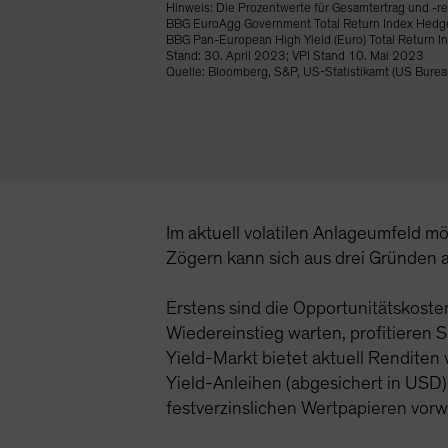
Hinweis: Die Prozentwerte für Gesamtertrag und -ren
BBG EuroAgg Government Total Return Index Hedg
BBG Pan-European High Yield (Euro) Total Return
Stand: 30. April 2023; VPI Stand 10. Mai 2023
Quelle: Bloomberg, S&P, US-Statistikamt (US Bureau 
Im aktuell volatilen Anlageumfeld mö
Zögern kann sich aus drei Gründen a
Erstens sind die Opportunitätskosten
Wiedereinstieg warten, profitieren 
Yield-Markt bietet aktuell Renditen
Yield-Anleihen (abgesichert in USD)
festverzinslichen Wertpapieren vor