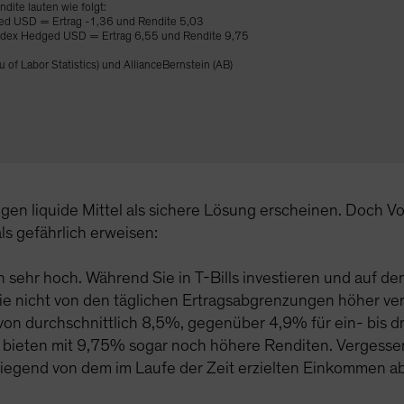
dite lauten wie folgt:
ed USD = Ertrag -1,36 und Rendite 5,03
 Index Hedged USD = Ertrag 6,55 und Rendite 9,75
of Labor Statistics) und AllianceBernstein (AB)
gen liquide Mittel als sichere Lösung erscheinen. Doch Vo
ls gefährlich erweisen:
 sehr hoch. Während Sie in T-Bills investieren und auf den
Sie nicht von den täglichen Ertragsabgrenzungen höher ve
 von durchschnittlich 8,5%, gegenüber 4,9% für ein- bis d
 bieten mit 9,75% sogar noch höhere Renditen. Vergessen 
wiegend von dem im Laufe der Zeit erzielten Einkommen 