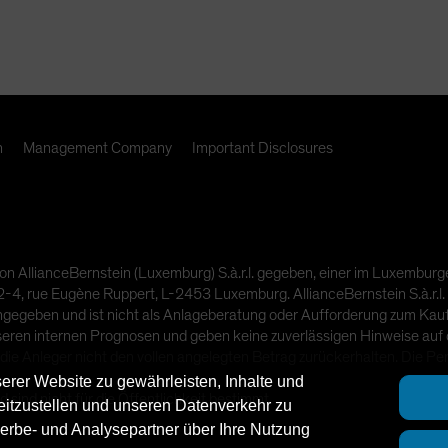
n
Management Company
Important Disclosures
on AllianceBernstein (Luxemburg) S.à.r.l. gegeben, einer im Luxembur
4, rue Eugène Ruppert, L-2453 Luxemburg. AllianceBernstein S.à.r.l. 
ngegeben und ist nicht als Anlageberatung oder Aufforderung zum Kauf 
seren internen Prognosen und geben keine zuverlässigen Hinweise auf
die Anleger nicht den vollen angelegten Betrag zurückerhalten. Die P
rer Website zu gewährleisten, Inhalte und
 sind nicht für die Öffentlichkeit bestimmt.
eitzustellen und unseren Datenverkehr zu
Werbe- und Analysepartner über Ihre Nutzung