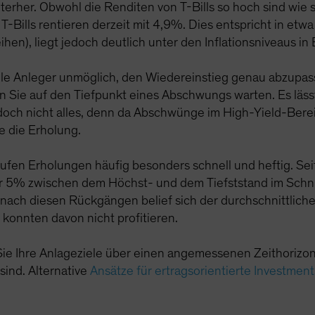
nterher. Obwohl die Renditen von T-Bills so hoch sind wie 
. T-Bills rentieren derzeit mit 4,9%. Dies entspricht in et
en), liegt jedoch deutlich unter den Inflationsniveaus i
nelle Anleger unmöglich, den Wiedereinstieg genau abzupas
nn Sie auf den Tiefpunkt eines Abschwungs warten. Es lässt
edoch nicht alles, denn da Abschwünge im High-Yield-Bereic
 die Erholung.
ufen Erholungen häufig besonders schnell und heftig. Se
r 5% zwischen dem Höchst- und dem Tiefststand im Schnit
nach diesen Rückgängen belief sich der durchschnittliche
konnten davon nicht profitieren.
Sie Ihre Anlageziele über einen angemessenen Zeithorizont 
 sind. Alternative
Ansätze für ertragsorientierte Investment