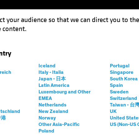
ct your audience so that we can direct you to th
 content.
Fonds
Kompetenzen
Anlagen im Fokus
Vera
ntry
 Preis ungenutzter liquider Mittel
Iceland
Portugal
rreich
Italy - Italia
Singapore
zyklus
Steigende Zinsen
Anleihen
Diagramm
Japan - 日本
South Kore
Latin America
Spain
 Pause? Der hohe
Luxembourg and Other
Sweden
EMEA
Switzerland
zter liquider
Netherlands
Taiwan - 台
tschland
New Zealand
UK
 香港
Norway
United State
Other Asia-Pacific
US (Non-US 
Poland