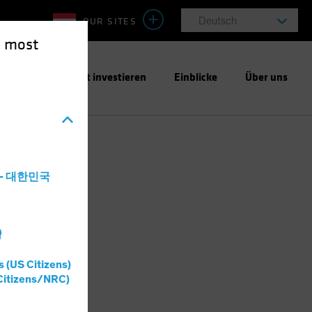
OUR SITES
Deutsch
e most
ntwortungsbewusst investieren
Einblicke
Über uns
a - 대한민국
灣
s (US Citizens)
Citizens/NRC)