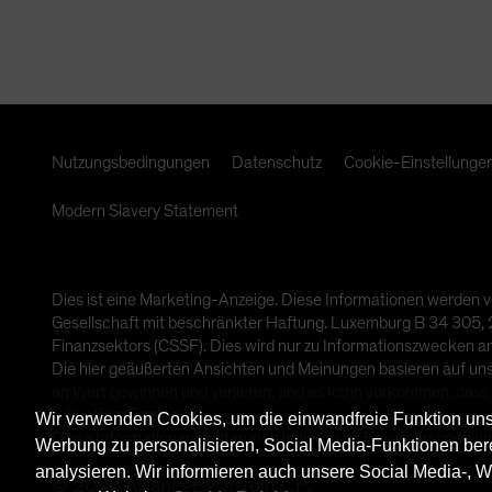
Nutzungsbedingungen
Datenschutz
Cookie-Einstellunge
Modern Slavery Statement
Dies ist eine Marketing-Anzeige. Diese Informationen werden v
Gesellschaft mit beschränkter Haftung. Luxemburg B 34 305, 2-
Finanzsektors (CSSF). Dies wird nur zu Informationszwecken a
Die hier geäußerten Ansichten und Meinungen basieren auf un
an Wert gewinnen und verlieren, und es kann vorkommen, dass 
zukünftige Ergebnisse.
Wir verwenden Cookies, um die einwandfreie Funktion unse
Diese Informationen richten sich lediglich an Privatpersonen und
Werbung zu personalisieren, Social Media-Funktionen ber
analysieren. Wir informieren auch unsere Social Media-, 
©
2026
AllianceBernstein L.P.