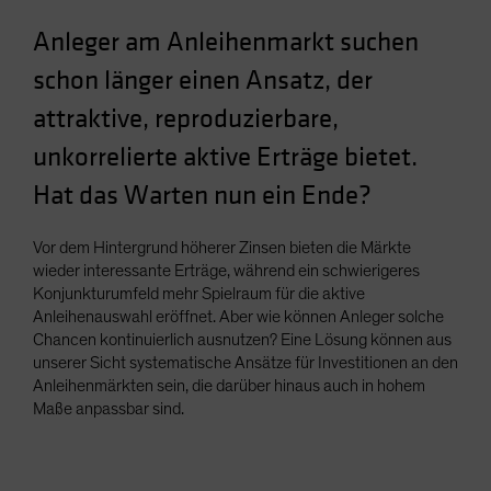
Spain
Anleger am Anleihenmarkt suchen
Sweden
schon länger einen Ansatz, der
Switzerland
attraktive, reproduzierbare,
Taiwan - 台灣
unkorrelierte aktive Erträge bietet.
UK
Hat das Warten nun ein Ende?
United States (US Citizens)
US (Non-US Citizens/NRC)
Vor dem Hintergrund höherer Zinsen bieten die Märkte
wieder interessante Erträge, während ein schwierigeres
Konjunkturumfeld mehr Spielraum für die aktive
Anleihenauswahl eröffnet. Aber wie können Anleger solche
Chancen kontinuierlich ausnutzen? Eine Lösung können aus
unserer Sicht systematische Ansätze für Investitionen an den
Anleihenmärkten sein, die darüber hinaus auch in hohem
Maße anpassbar sind.