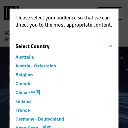
MENU
Please select your audience so that we can
direct you to the most appropriate content.
AB
Einblicke
Investment
Ein neuer Ansatz für
Anleiheninvestments: Systematisches Investieren
Select
Country
Australia
AB IQ
Austria - Österreich
Einkommen
Technologie und
Innovation
Anleihen
Blog
Belgium
Ein neuer Ansatz für
Canada
China - 中国
Anleiheninvestment
Finland
s: Systematisches
France
Germany - Deutschland
Investieren