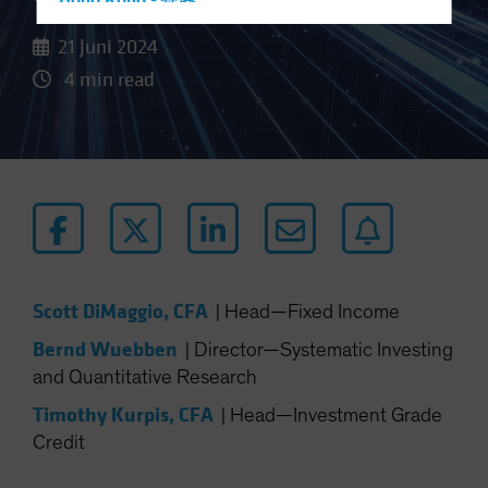
Hong Kong - 香港
Hungary
21 Juni 2024
Iceland
4 min read
Italy - Italia
Japan - 日本
Latin America
Luxembourg and Other EMEA
Netherlands
New Zealand
Norway
Scott DiMaggio, CFA
|
Head—Fixed Income
Other Asia-Pacific
Bernd Wuebben
|
Director—Systematic Investing
Poland
and Quantitative Research
Portugal
Timothy Kurpis, CFA
|
Head—Investment Grade
Singapore
Credit
South Korea - 대한민국