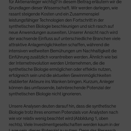
für Aktienanleger wichtig? In diesem Beitrag erläutern wir die
Grundlagen dieser Wissenschaft. Wir werden darlegen, wie
rasant steigende Kosten und ein Zusammenspiel
leistungsfähiger Technologien den Fortschritt in der
synthetischen Biologie beschleunigen und sich rasch auf
neue Anwendungen ausweiten. Unserer Ansicht nach wird
der wachsende Einfluss auf unterschiedliche Branchen viele
attraktive Anlagemöglichkeiten schaffen, während die
intensiven weltweiten Bemühungen um Nachhaltigkeit die
Einführung zusätzlich vorantreiben werden. Ähnlich wie bei
der Internetrevolution werden Unternehmen, die die
synthetische Biologie ermöglichen oder effektiv nutzen,
erfolgreich sein und die aktuellen Gewinnmöglichkeiten
etablierter Akteure ins Wanken bringen. Kurzum, Anleger
können das umfassende, bahnbrechende Potenzial der
synthetischen Biologie nicht ignorieren.
Unsere Analysen deuten darauf hin, dass die synthetische
Biologie trotz ihres enormen Potenzials von Analysten nach
wie vor relativ wenig beachtet wird (Abbildung 1, oben
rechts). Viele Investmentgesellschaften werden kaum in der
Lage sein, dieses Potenzial zu nutzen. Denn das Research