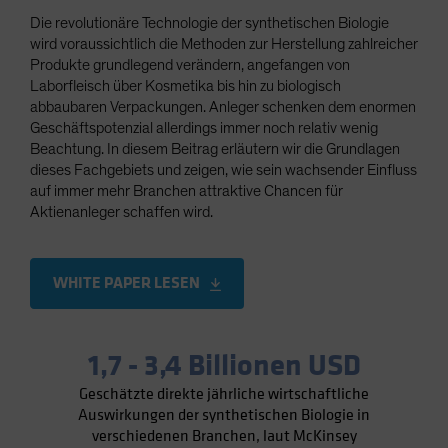
Spain
Die revolutionäre Technologie der synthetischen Biologie
wird voraussichtlich die Methoden zur Herstellung zahlreicher
Sweden
Produkte grundlegend verändern, angefangen von
Switzerland
Laborfleisch über Kosmetika bis hin zu biologisch
abbaubaren Verpackungen. Anleger schenken dem enormen
Taiwan - 台灣
Geschäftspotenzial allerdings immer noch relativ wenig
UK
Beachtung. In diesem Beitrag erläutern wir die Grundlagen
dieses Fachgebiets und zeigen, wie sein wachsender Einfluss
United States (US Citizens)
auf immer mehr Branchen attraktive Chancen für
US (Non-US Citizens/NRC)
Aktienanleger schaffen wird.
WHITE PAPER LESEN
1,7 - 3,4 Billionen USD
Geschätzte direkte jährliche wirtschaftliche
Auswirkungen der synthetischen Biologie in
verschiedenen Branchen, laut McKinsey