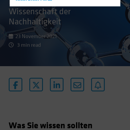
Investieren in die
Hong Kong - 香港
Wissenschaft der
Hungary
Iceland
Nachhaltigkeit
Italy - Italia
23 November 2021
Japan - 日本
3 min read
Latin America
Luxembourg and Other EMEA
Netherlands
New Zealand
Norway
Other Asia-Pacific
Poland
Portugal
Singapore
Was Sie wissen sollten
South Korea - 대한민국