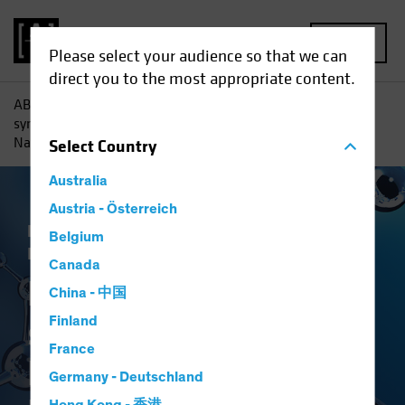
MENU
Please select your audience so that we can
direct you to the most appropriate content.
AB
Einblicke
Investment
Die Revolution der
synthetischen Biologie: Investieren in die Wissenschaft der
Nachhaltigkeit
Select
Country
Australia
Austria - Österreich
Nachhaltigkeit ESG
Technologie und
Belgium
Innovation
Aktien
White Paper
Canada
Die Revolution der
China - 中国
synthetischen
Finland
France
Biologie
Germany - Deutschland