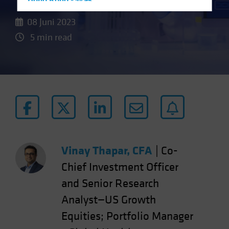
Hong Kong - 香港
Hungary
08 Juni 2023
Iceland
5 min read
Italy - Italia
Japan - 日本
Latin America
Luxembourg and Other EMEA
Netherlands
New Zealand
Norway
Vinay Thapar, CFA
|
Co-
Other Asia-Pacific
Chief Investment Officer
Poland
and Senior Research
Portugal
Analyst—US Growth
Singapore
Equities; Portfolio Manager
South Korea - 대한민국