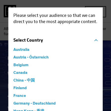
MENU
Please select your audience so that we can
direct you to the most appropriate content.
AB
Einblicke
Investment
Wird KI den Gesundheitssektor
für Anleger verändern?
Select
Country
Australia
Künstliche Intelligenz (KI)
Austria - Österreich
Technologie
und Innovation
Aktien
Blog
Belgium
Wird KI den
Canada
China - 中国
Gesundheitssektor
Finland
für Anleger
France
Germany - Deutschland
verändern?