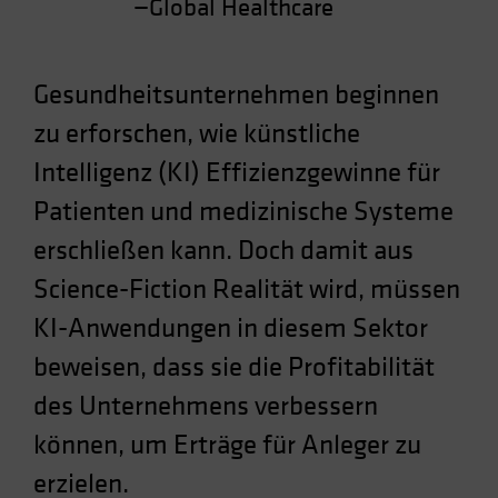
—Global Healthcare
Spain
Sweden
Gesundheitsunternehmen beginnen
Switzerland
Taiwan - 台灣
zu erforschen, wie künstliche
UK
Intelligenz (KI) Effizienzgewinne für
United States (US Citizens)
Patienten und medizinische Systeme
US (Non-US Citizens/NRC)
erschließen kann. Doch damit aus
Science-Fiction Realität wird, müssen
KI-Anwendungen in diesem Sektor
beweisen, dass sie die Profitabilität
des Unternehmens verbessern
können, um Erträge für Anleger zu
erzielen.