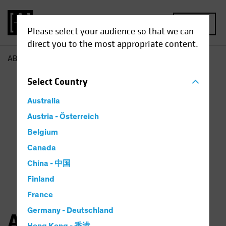
MENU
Please select your audience so that we can
direct you to the most appropriate content.
AB
Angie Fenske
Select
Country
Australia
Austria - Österreich
Belgium
Canada
China - 中国
Finland
France
Germany - Deutschland
Angie Fenske