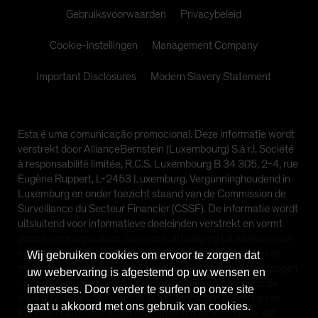
Spain
Gebruiksvoorwaarden
Privacybeleid
Sweden
Cookie-instellingen
Management Company
Switzerland
Important Disclosures
Modern Slavery Statement
Taiwan - 台灣
UK
United States (US Citizens)
Esta é uma comunicação promocional. Deze informatie wordt
US (Non-US Citizens/NRC)
verstrekt door AllianceBernstein (Luxembourg) S.à r.l. Société
à responsabilité limitée, R.C.S. Luxembourg B 34 305, 2-4, rue
Eugène Ruppert, L-2453 Luxemburg. Vergunninghoudend in
Luxemburg en onder toezicht staand van de Commission de
Surveillance du Secteur Financier (CSSF). De informatie wordt
uitsluitend voor informatieve doeleinden verstrekt en vormt
geen beleggingsadvies, noch een uitnodiging tot aankoop van
effecten of andere beleggingen. De geuite standpunten en
Wij gebruiken cookies om ervoor te zorgen dat
meningen zijn gebaseerd op onze interne prognoses en mogen
uw webervaring is afgestemd op uw wensen en
niet worden beschouwd als een indicatie van toekomstige
interesses. Door verder te surfen op onze site
marktprestaties. De waarde van beleggingen in een van de
gaat u akkoord met ons gebruik van cookies.
Fondsen kan zowel dalen als stijgen en het is mogelijk dat