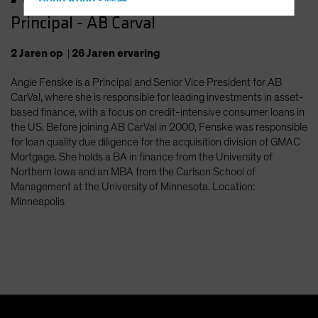
Hong Kong - 香港
Principal - AB Carval
Hungary
Iceland
2
Jaren
op
|
26
Jaren
ervaring
Italy - Italia
Angie Fenske is a Principal and Senior Vice President for AB
Japan - 日本
CarVal, where she is responsible for leading investments in asset-
Latin America
based finance, with a focus on credit-intensive consumer loans in
the US. Before joining AB CarVal in 2000, Fenske was responsible
Luxembourg and Other EMEA
for loan quality due diligence for the acquisition division of GMAC
Netherlands
Mortgage. She holds a BA in finance from the University of
Northern Iowa and an MBA from the Carlson School of
New Zealand
Management at the University of Minnesota. Location:
Norway
Minneapolis
Other Asia-Pacific
Poland
Portugal
Singapore
South Korea - 대한민국