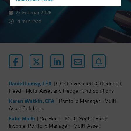
Hong Kong - 香港
Hungary
23 Februar 2026
Iceland
4 min read
Italy - Italia
Japan - 日本
Latin America
Luxembourg and Other EMEA
Netherlands
New Zealand
Norway
Daniel Loewy, CFA
|
Chief Investment Officer and
Head—Multi-Asset and Hedge Fund Solutions
Other Asia-Pacific
Poland
Karen Watkin, CFA
|
Portfolio Manager—Multi-
Asset Solutions
Portugal
Fahd Malik
Singapore
|
Co-Head—Multi-Sector Fixed
Income; Portfolio Manager—Multi-Asset
South Korea - 대한민국