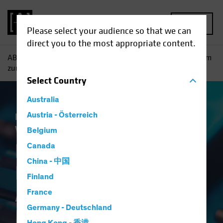
MENU
Please select your audience so that we can
direct you to the most appropriate content.
AB
Einblicke
Investment
Ein breiteres Instrumentarium
zur Absicherung bei Multi-Asset-Income
Select
Country
Australia
Einkommen
Austria - Österreich
Vermögensaufteilung
Volatilität
Multi-Asset
Blog
Belgium
Ein breiteres
Canada
China - 中国
Instrumentarium zur
Finland
Absicherung bei
France
Germany - Deutschland
Multi-Asset-Income