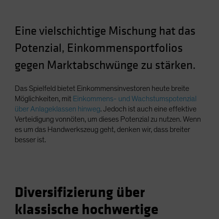
Spain
Sweden
Eine vielschichtige Mischung hat das
Switzerland
Potenzial, Einkommensportfolios
Taiwan - 台灣
gegen Marktabschwünge zu stärken.
UK
United States (US Citizens)
Das Spielfeld bietet Einkommensinvestoren heute breite
Möglichkeiten, mit
Einkommens- und Wachstumspotenzial
US (Non-US Citizens/NRC)
über Anlageklassen hinweg
. Jedoch ist auch eine effektive
Verteidigung vonnöten, um dieses Potenzial zu nutzen. Wenn
es um das Handwerkszeug geht, denken wir, dass breiter
besser ist.
Diversifizierung über
klassische hochwertige