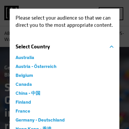
MENU
Please select your audience so that we can
direct you to the most appropriate content.
AB
Einblicke
Investment
Sind Gesundheitsaktien im US-
Wahljahr eine riskante Anlage?
Select
Country
Australia
Gesetzliche Auflagen
Austria - Österreich
Volatilität
Aktien
Blog
Belgium
Sind
Canada
China - 中国
Gesundheitsaktien
Finland
im US-Wahljahr eine
France
Germany - Deutschland
riskante Anlage?