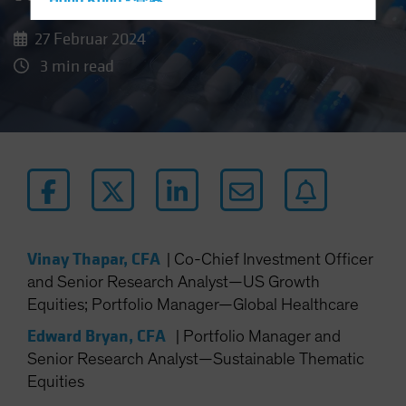
Hong Kong - 香港
Hungary
27 Februar 2024
Iceland
3 min read
Italy - Italia
Japan - 日本
Latin America
Luxembourg and Other EMEA
Netherlands
New Zealand
Norway
Vinay Thapar, CFA
|
Co-Chief Investment Officer
and Senior Research Analyst—US Growth
Other Asia-Pacific
Equities; Portfolio Manager—Global Healthcare
Poland
Edward Bryan, CFA
|
Portfolio Manager and
Portugal
Senior Research Analyst—Sustainable Thematic
Singapore
Equities
South Korea - 대한민국