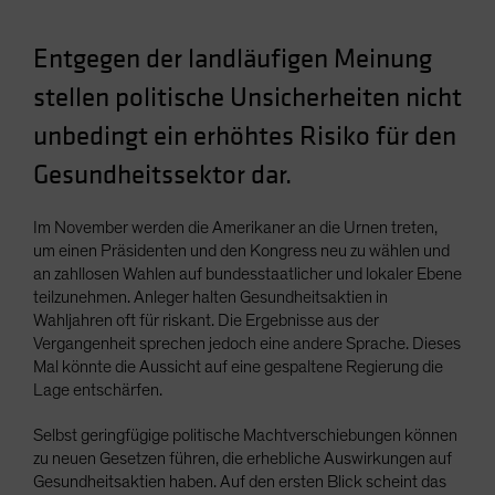
Spain
Entgegen der landläufigen Meinung
Sweden
Switzerland
stellen politische Unsicherheiten nicht
Taiwan - 台灣
unbedingt ein erhöhtes Risiko für den
UK
Gesundheitssektor dar.
United States (US Citizens)
US (Non-US Citizens/NRC)
Im November werden die Amerikaner an die Urnen treten,
um einen Präsidenten und den Kongress neu zu wählen und
an zahllosen Wahlen auf bundesstaatlicher und lokaler Ebene
teilzunehmen. Anleger halten Gesundheitsaktien in
Wahljahren oft für riskant. Die Ergebnisse aus der
Vergangenheit sprechen jedoch eine andere Sprache. Dieses
Mal könnte die Aussicht auf eine gespaltene Regierung die
Lage entschärfen.
Selbst geringfügige politische Machtverschiebungen können
zu neuen Gesetzen führen, die erhebliche Auswirkungen auf
Gesundheitsaktien haben. Auf den ersten Blick scheint das