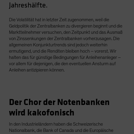
Jahreshälfte.
Spain
Sweden
Die Volatilität hat in letzter Zeit zugenommen, weil die
Switzerland
Geldpolitik der Zentralbanken zu divergieren beginnt und die
Marktteilnehmer versuchen, den Zeitpunkt und das Ausmaß
Taiwan - 台灣
von Zinssenkungen der Zentralbanken vorherzusagen. Die
UK
allgemeinen Konjunkturtrends sind jedoch weiterhin
ermutigend, und die Renditen bleiben hoch – vorerst. Wir
United States (US Citizens)
halten das für günstige Bedingungen für Anleihenanleger –
US (Non-US Citizens/NRC)
vor allem für diejenigen, die den eventuellen Ansturm auf
Anleihen antizipieren können.
Der Chor der Notenbanken
wird kakofonisch
In den Industrieländern haben die Schweizerische
Nationalbank, die Bank of Canada und die Europäische