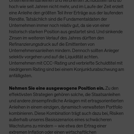
Unternehmensanleihen und verbrieften Schuldtiteln sind so
hoch wie seit Jahren nicht mehr, und im Laufe der Zeit erzielt
eine Anleihe den größten Teil ihrer Erträge aus der laufenden
Rendite. Tatsächlich sind die Fundamentaldaten der
Unternehmen immer noch relativ gut, da sie von einer
historisch starken Position aus gestartet sind. Und sinkende
Zinsen im weiteren Verlauf des Jahres dürften den
Refinanzierungsdruck auf die Emittenten von
Unternehmensanleihen mindern. Dennoch sollten Anleger
selektiv vorgehen und auf die Liquidität achten.
Unternehmen mit CCC-Rating und verbriefte Schuldtitel mit
niedrigerem Rating sind bei einem Konjunkturabschwung am
anfälligsten.
Nehmen Sie eine ausgewogene Position ein.
Zu den
effektivsten Strategien gehören solche, die Staatsanleihen
und andere zinsempfindliche Anlagen mit ertragsorientierten
Anleihen in einem einzigen, dynamisch verwalteten Portfolio
kombinieren. Diese Kombination trägt auch dazu bei, Risiken
außerhalb unseres Basisszenarios eines schwächeren
Wachstums zu mindern – wie etwa den Ertrag einer
extremen Inflation oder einen wirtschaftlichen