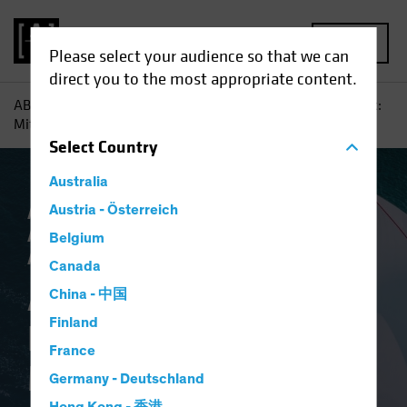
MENU
Please select your audience so that we can
direct you to the most appropriate content.
AB
Einblicke
Investment
Anleihen-Halbjahresausblick:
Mit dem Strom segeln
Select
Country
Australia
Ausblick
Austria - Österreich
Einkommen
Gesetzliche
Auflagen
Volatilität
Wirtschaft
Belgium
Anleihen
Blog
Canada
Anleihen-
China - 中国
Finland
Halbjahresausblick:
France
Mit dem Strom
Germany - Deutschland