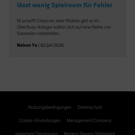
lässt wenig Spielraum für Fehler
KI schafft Chancen, aber Risiken gibt es im
Überfluss. Anleger sollten sich auf eine Reihe von
Szenarien vorbereiten.
Nelson Yu
|
02 Juli 2026
Nutzungsbedingungen
Datenschutz
Cookie-Einstellungen
Management Company
Important Disclosures
Modern Slavery Statement