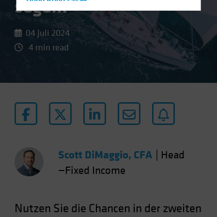
segeln
Hong Kong - 香港
Hungary
Iceland
04 Juli 2024
Italy - Italia
4 min read
Japan - 日本
Latin America
Luxembourg and Other EMEA
Netherlands
New Zealand
Norway
Other Asia-Pacific
Scott DiMaggio, CFA
|
Head
Poland
—Fixed Income
Portugal
Singapore
Nutzen Sie die Chancen in der zweiten
South Korea - 대한민국