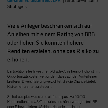
Gershon M. Distenfeld, CFA
|
Director—Income
Spain
Strategies
Sweden
Switzerland
Viele Anleger beschränken sich auf
Taiwan - 台灣
Anleihen mit einem Rating von BBB
UK
oder höher. Sie könnten höhere
United States (US Citizens)
US (Non-US Citizens/NRC)
Renditen erzielen, ohne das Risiko zu
erhöhen.
Ein traditionelles Investment-Grade-Anleihenportfolio ist mit
Opportunitätskosten verbunden, da es auf den Vorteil einer
breiteren Diversifizierung verzichtet, die die Chance bietet,
Risiken effizienter zu steuern.
So hat beispielsweise eine einfache passive 50/50-
Kombination aus US-Treasuries und höherwertigen (mit BB
oder B bewerteten) US-Hochzinsanleihen in der