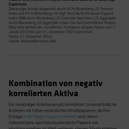
Ergebnisse.
Zweipoliger Ansatz dargestellt durch 50 % Bloomberg US Treasury
Index und 50 % Bloomberg US High Yield Ba/B 2% Issuer Capped
Index; BBB durch Bloomberg US Corporate Baa Index; US Aggregate
durch Bloomberg US Aggregate Index. Die durchschnittliche Sharpe-
Ratio wird anhand der monatlichen Fünfjahres-Sharpe-Ratios vom 1.
Januar 2014 bis zum 31. Dezember 2023 berechnet.
Stand: 31. Dezember 2023
Quelle: AllianceBernstein (AB)
Kombination von negativ
korrelierten Aktiva
Ein zweipoliger Anleihenansatz kombiniert zinsempfindliche
Anleihen mit höher verzinslichen Kreditpapieren, da ihre
Erträge
in der Regel negativ korreliert
sind. Wenn
risikoreichere, wachstumsorientierte Papiere wie
Hochzinsanleihen an Wert verlieren, steigen Staatsanleihen