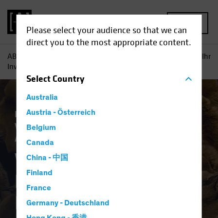
MENU
Please select your audience so that we can
direct you to the most appropriate content.
AB
Einblicke
Investment
Warum Hochzinsanleihen in Ihr
Investment-Grade-Portfolio gehören
Select
Country
Australia
Einkommen
Austria - Österreich
Investieren im Spätzyklus
Vermögensaufteilung
Volatilität
Belgium
Anleihen
Blog
Canada
Warum
China - 中国
Finland
Hochzinsanleihen in
France
Ihr Investment-
Germany - Deutschland