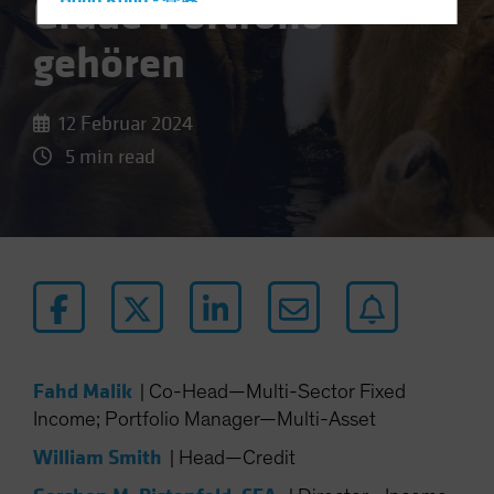
Grade-Portfolio
Hong Kong - 香港
Hungary
gehören
Iceland
Italy - Italia
12 Februar 2024
Japan - 日本
5 min read
Latin America
Luxembourg and Other EMEA
Netherlands
New Zealand
Norway
Other Asia-Pacific
Poland
Fahd Malik
|
Co-Head—Multi-Sector Fixed
Portugal
Income; Portfolio Manager—Multi-Asset
Singapore
William Smith
|
Head—Credit
South Korea - 대한민국