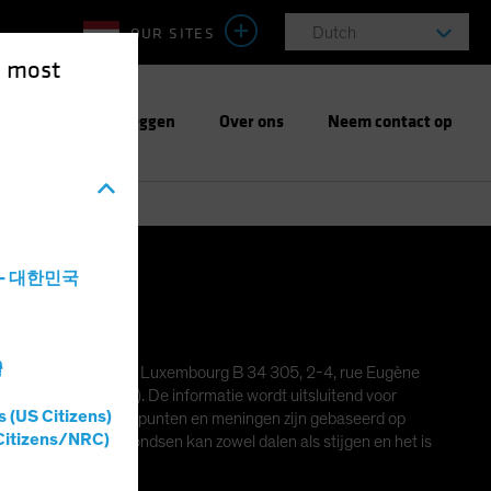
OUR SITES
Dutch
e most
Verantwoord beleggen
Over ons
Neem contact op
a - 대한민국
Statement
灣
abilité limitée, R.C.S. Luxembourg B 34 305, 2-4, rue Eugène
 Financier (CSSF). De informatie wordt uitsluitend voor
s (US Citizens)
ngen. De geuite standpunten en meningen zijn gebaseerd op
Citizens/NRC)
n in een van de Fondsen kan zowel dalen als stijgen en het is
r de toekomst.