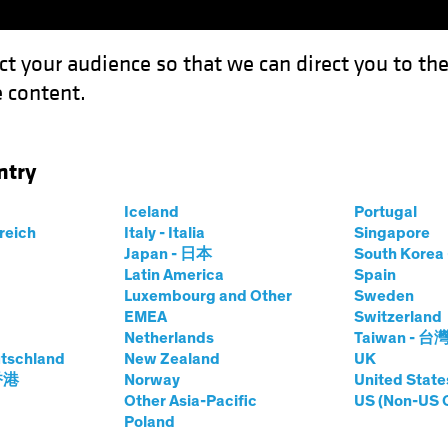
ct your audience so that we can direct you to th
 content.
Fondsen
Competenties
ntry
Iceland
Portugal
rreich
Italy - Italia
Singapore
Japan - 日本
South Kore
Management Company
Important Disclosures
Modern Slavery 
Latin America
Spain
Luxembourg and Other
Sweden
EMEA
Switzerland
Netherlands
Taiwan - 台
strekt door AllianceBernstein (Luxembourg) S.à r.l. Société à respons
tschland
New Zealand
UK
 onder toezicht staand van de Commission de Surveillance du Secteur
 香港
Norway
United State
ies, noch een uitnodiging tot aankoop van effecten of andere beleggi
Other Asia-Pacific
US (Non-US 
 indicatie van toekomstige marktprestaties. De waarde van belegginge
Poland
gkrijgen. In het verleden behaalde resultaten bieden geen garantie voo