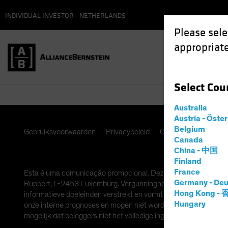
INDIVIDUAL INVESTOR - NETHERLANDS
Please sele
appropriate
Select
Cou
Australia
Austria - Öste
Belgium
Gebruiksvoorwaarden
Privacybeleid
Cookie-instellingen
Canada
China - 中国
Finland
France
Esta é uma comunicação promocional. Deze informatie wordt ver
Germany - Deu
Ruppert, L-2453 Luxemburg. Vergunninghoudend in Luxemburg en
Hong Kong -
informatieve doeleinden verstrekt en vormt geen beleggingsadv
Hungary
onze interne prognoses en mogen niet worden beschouwd als een
mogelijk dat beleggers niet het volledige ingelegde bedrag teru